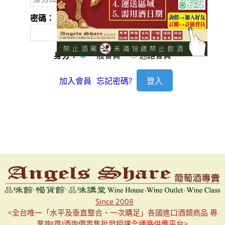
密碼：
身分：
一般會員
通路會員
加入會員
忘記密碼?
Since 2008
<全台唯一「水平及垂直整合、一次購足」各國進口酒類商品 專
業詢(尋)酒詢價零售批發授課
全通路供應
平台>