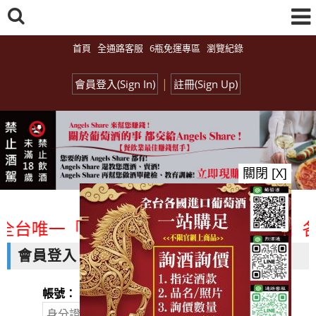
首頁
全通路客服
6瓶免運專區
瀏覽紀錄
|
會員登入(Sign In)
註冊(Sign Up)
關閉 [X]
全台唯一「水平及垂直整合、一次購足」各
會員登入
帳號：