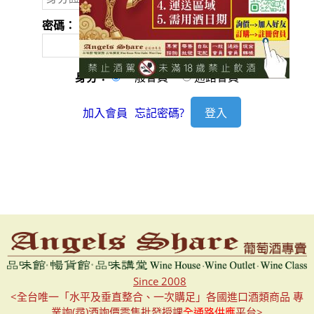
密碼：
身分：
一般會員
通路會員
加入會員
忘記密碼?
Since 2008
<全台唯一「水平及垂直整合、一次購足」各國進口酒類商品 專
業詢(尋)酒詢價零售批發授課
全通路供應
平台>