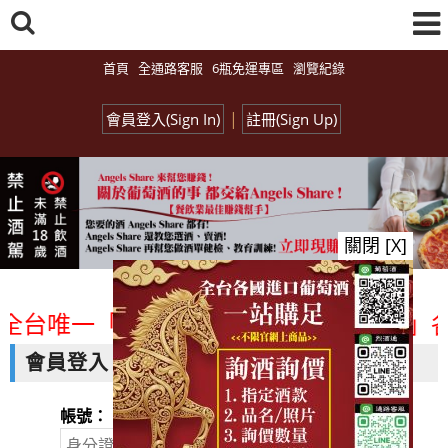
首頁
全通路客服
6瓶免運專區
瀏覽紀錄
|
會員登入(Sign In)
註冊(Sign Up)
關閉 [X]
全台唯一「水平及垂直整合、一次購足」各
會員登入
帳號：