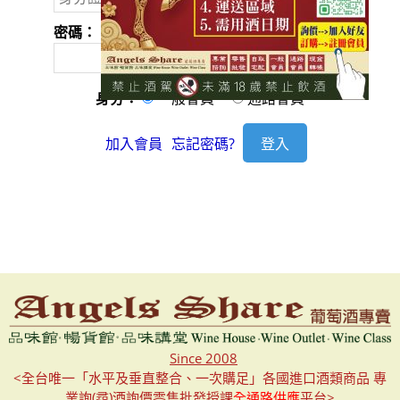
密碼：
身分：
一般會員
通路會員
加入會員
忘記密碼?
Since 2008
<全台唯一「水平及垂直整合、一次購足」各國進口酒類商品 專
業詢(尋)酒詢價零售批發授課
全通路供應
平台>