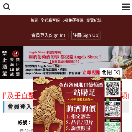
首頁
全通路客服
6瓶免運專區
瀏覽紀錄
|
會員登入(Sign In)
註冊(Sign Up)
關閉 [X]
平及垂直整合、一次購足」各國進口酒類商品
會員登入
帳號：