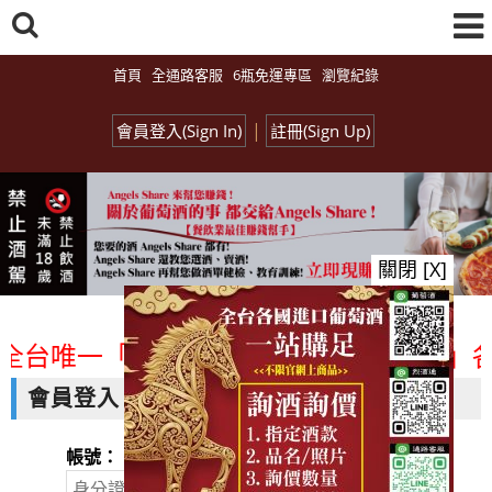
首頁
全通路客服
6瓶免運專區
瀏覽紀錄
|
會員登入(Sign In)
註冊(Sign Up)
關閉 [X]
全台唯一「水平及垂直整合、一次購足」各國
會員登入
帳號：