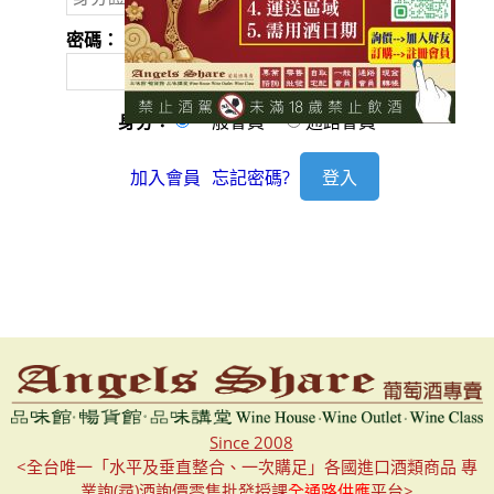
密碼：
身分：
一般會員
通路會員
加入會員
忘記密碼?
Since 2008
<全台唯一「水平及垂直整合、一次購足」各國進口酒類商品 專
業詢(尋)酒詢價零售批發授課
全通路供應
平台>