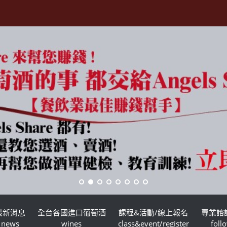
最新消息
全台各國進口葡萄酒
課程&活動/線上報名
專業諮
news
wines
class&event/register
foll