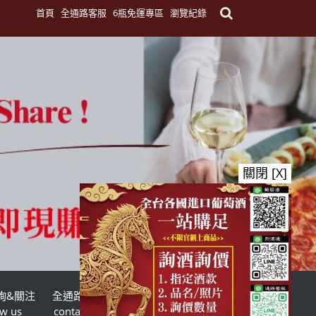
首頁
全通路客服
6瓶免運專區
瀏覽紀錄
關閉 [X]
詢&關注
全通路客服
台灣酒商聯盟
ow us
contact us
TWSMA