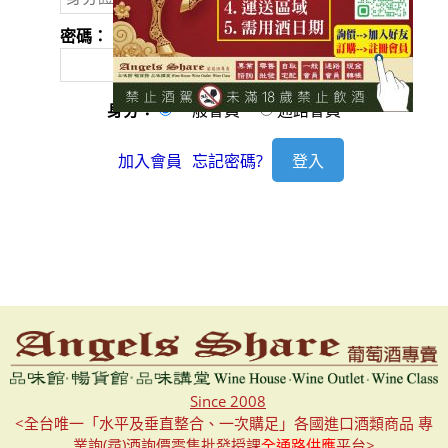
密碼：
身分：
一般會員
通路會員
加入會員
忘記密碼?
Since 2008
<全台唯一「水平及垂直整合、一次購足」各國進口酒類商品 專
業詢(尋)酒詢價零售批發授課
全通路供應
平台>