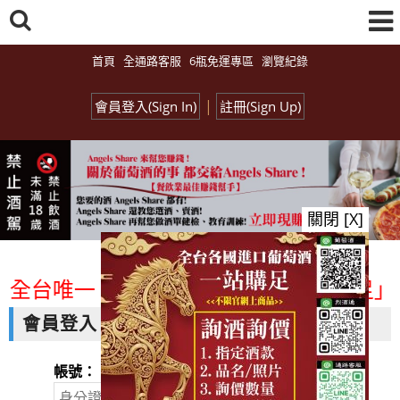
首頁
全通路客服
6瓶免運專區
瀏覽紀錄
|
會員登入(Sign In)
註冊(Sign Up)
關閉 [X]
<全台唯一「水平及垂直整合、一次購足」各
會員登入
帳號：