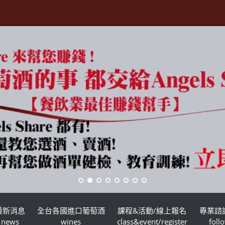
最新消息
全台各國進口葡萄酒
課程&活動/線上報名
專業諮
news
wines
class&event/register
foll