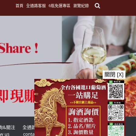
首頁
全通路客服
6瓶免運專區
瀏覽紀錄
關閉 [X]
詢&關注
全通路客服
台灣酒商聯盟
ow us
contact us
TWSMA