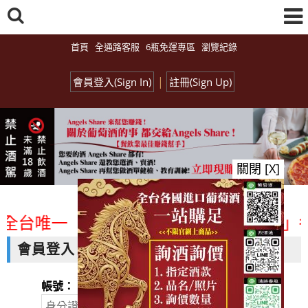
首頁
全通路客服
6瓶免運專區
瀏覽紀錄
|
會員登入(Sign In)
註冊(Sign Up)
關閉 [X]
<全台唯一「水平及垂直整合、一次購足」各
會員登入
帳號：