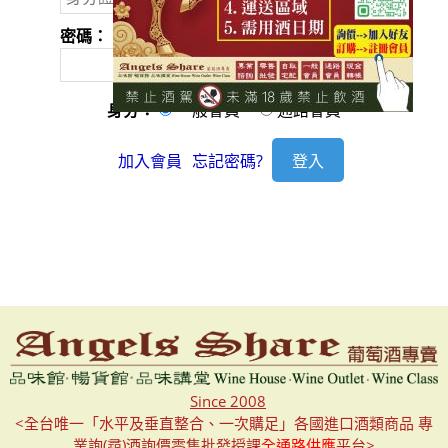
密碼：
身分：
一般會員
通路會員
加入會員
忘記密碼?
Since 2008
<全台唯一「水平及垂直整合、一次購足」各國進口酒類商品 專
業詢(尋)酒詢價零售批發授課
全通路供應
平台>