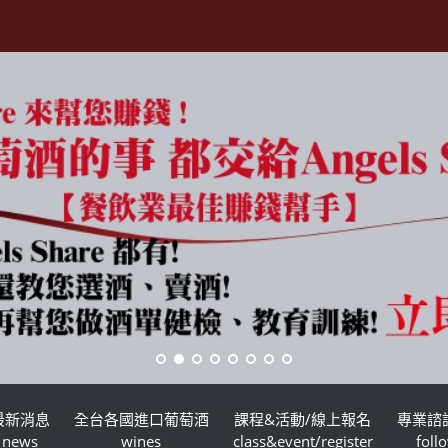
最新消息
全台各國進口葡萄酒
課程&活動/線上報名
專業諮
news
wines
class&event/register
foll