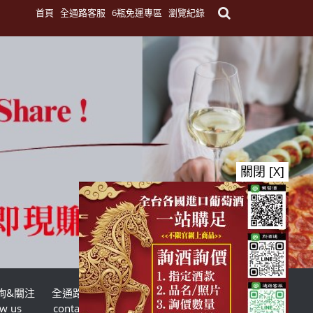
首頁
全通路客服
6瓶免運專區
瀏覽紀錄
關閉 [X]
詢&關注
全通路客服
台灣酒商聯盟
ow us
contact us
TWSMA