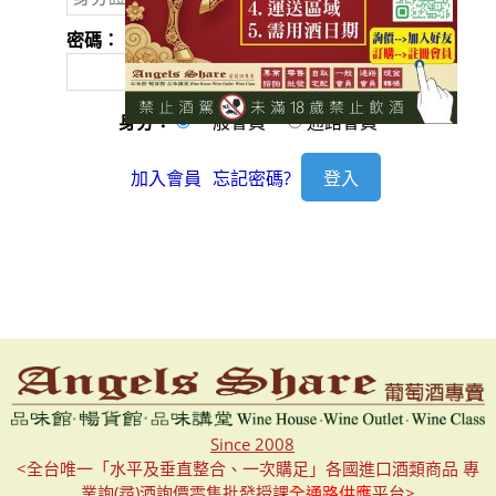
密碼：
身分：
一般會員
通路會員
加入會員
忘記密碼?
Since 2008
<全台唯一「水平及垂直整合、一次購足」各國進口酒類商品 專
業詢(尋)酒詢價零售批發授課
全通路供應
平台>