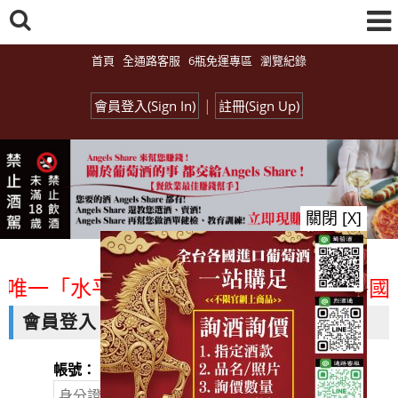
首頁
全通路客服
6瓶免運專區
瀏覽紀錄
|
會員登入(Sign In)
註冊(Sign Up)
關閉 [X]
台唯一「水平及垂直整合、一次購足」各國進
會員登入
帳號：