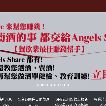
最新消息
全台各國進口葡萄酒
課程&活動/線上報名
專業諮
news
wines
class&event/register
foll