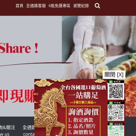
首頁
全通路客服
6瓶免運專區
瀏覽紀錄
關閉 [X]
詢&關注
全通路客服
台灣酒商聯盟
ow us
contact us
TWSMA