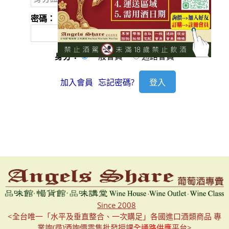
密碼：
身分：
一般會員
通路會員
加入會員
忘記密碼?
Since 2008
<全台唯一「水平及垂直整合、一次購足」各國進口酒類商品 專
業詢(尋)酒詢價零售批發授課
全通路供應
平台>