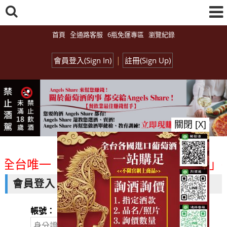
首頁
全通路客服
6瓶免運專區
瀏覽紀錄
|
會員登入(Sign In)
註冊(Sign Up)
關閉 [X]
<全台唯一「水平及垂直整合、一次購足」各
會員登入
帳號：