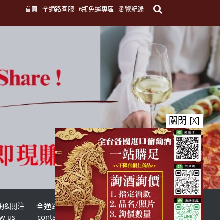
首頁
全通路客服
6瓶免運專區
瀏覽紀錄
關閉 [X]
詢&關注
全通路客服
台灣酒商聯盟
ow us
contact us
TWSMA