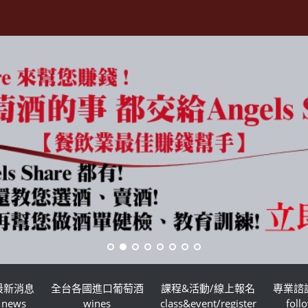
最新消息
全台各國進口葡萄酒
課程&活動/線上報名
專業諮
news
wines
class&event/register
foll