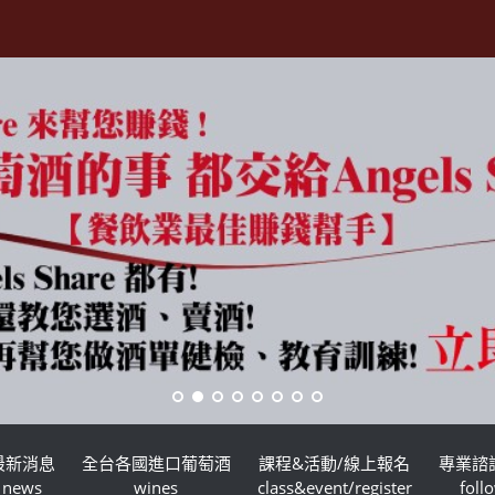
最新消息
全台各國進口葡萄酒
課程&活動/線上報名
專業諮
news
wines
class&event/register
foll