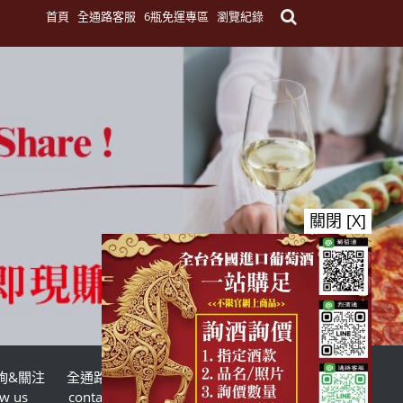
首頁
全通路客服
6瓶免運專區
瀏覽紀錄
關閉 [X]
詢&關注
全通路客服
台灣酒商聯盟
ow us
contact us
TWSMA