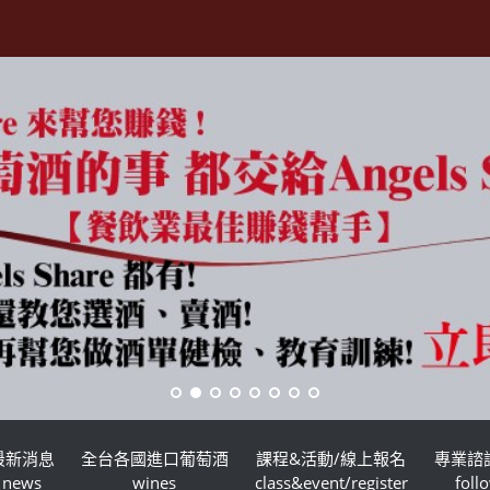
最新消息
全台各國進口葡萄酒
課程&活動/線上報名
專業諮
news
wines
class&event/register
foll