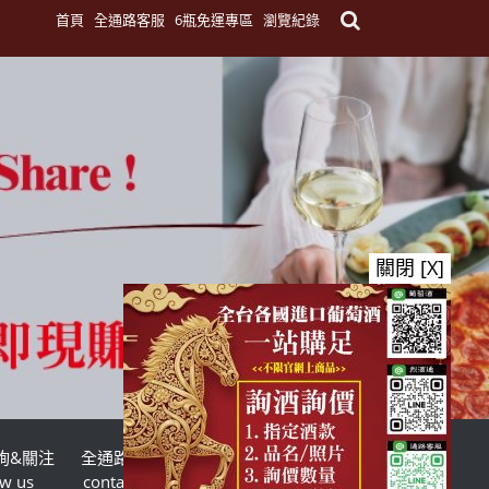
首頁
全通路客服
6瓶免運專區
瀏覽紀錄
關閉 [X]
詢&關注
全通路客服
台灣酒商聯盟
ow us
contact us
TWSMA