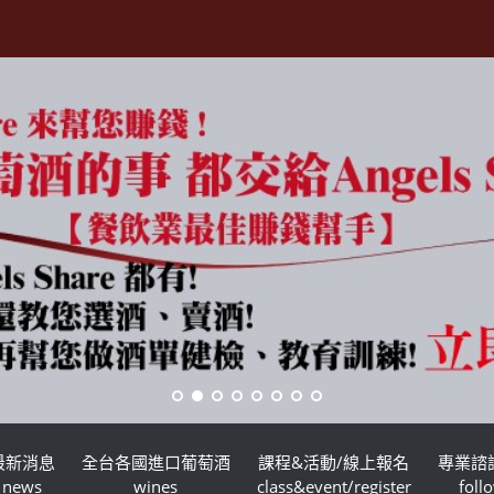
最新消息
全台各國進口葡萄酒
課程&活動/線上報名
專業諮
news
wines
class&event/register
foll