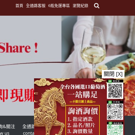
首頁
全通路客服
6瓶免運專區
瀏覽紀錄
關閉 [X]
詢&關注
全通路客服
台灣酒商聯盟
ow us
contact us
TWSMA