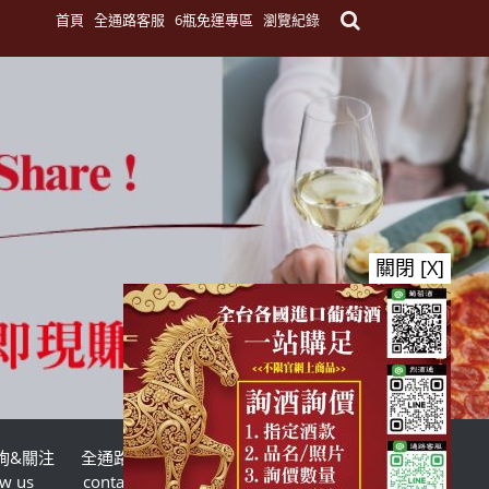
首頁
全通路客服
6瓶免運專區
瀏覽紀錄
關閉 [X]
詢&關注
全通路客服
台灣酒商聯盟
ow us
contact us
TWSMA