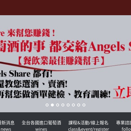
最新消息
全台各國進口葡萄酒
課程&活動/線上報名
專業諮
news
wines
class&event/register
foll