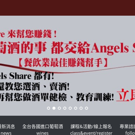
最新消息
全台各國進口葡萄酒
課程&活動/線上報名
專業諮
news
wines
class&event/register
foll