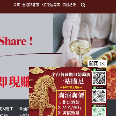
首頁
全通路客服
6瓶免運專區
瀏覽紀錄
關閉 [X]
詢&關注
全通路客服
台灣酒商聯盟
ow us
contact us
TWSMA