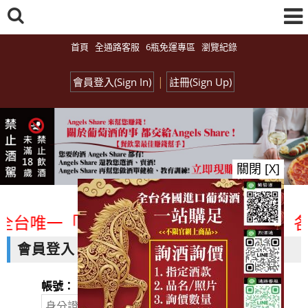
首頁
全通路客服
6瓶免運專區
瀏覽紀錄
|
會員登入(Sign In)
註冊(Sign Up)
關閉 [X]
全台唯一「水平及垂直整合、一次購足」各國
會員登入
帳號：