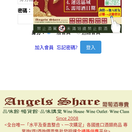
密碼：
身分：
一般會員
通路會員
加入會員
忘記密碼?
Since 2008
<全台唯一「水平及垂直整合、一次購足」各國進口酒類商品 專
業詢(尋)酒詢價零售批發授課
全通路供應
平台>