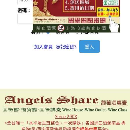
密碼：
身分：
一般會員
通路會員
加入會員
忘記密碼?
Since 2008
<全台唯一「水平及垂直整合、一次購足」各國進口酒類商品 專
業詢(尋)酒詢價零售批發授課
全通路供應
平台>