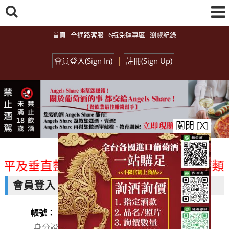
首頁
全通路客服
6瓶免運專區
瀏覽紀錄
|
會員登入(Sign In)
註冊(Sign Up)
關閉 [X]
平及垂直整合、一次購足」各國進口酒類商
會員登入
帳號：