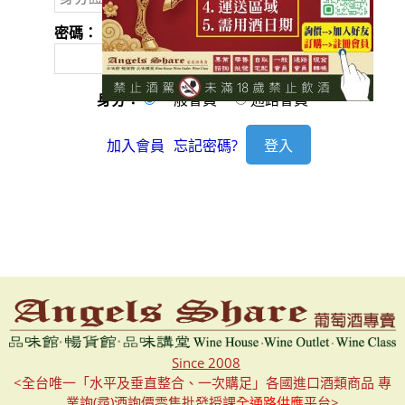
密碼：
身分：
一般會員
通路會員
加入會員
忘記密碼?
Since 2008
<全台唯一「水平及垂直整合、一次購足」各國進口酒類商品 專
業詢(尋)酒詢價零售批發授課
全通路供應
平台>