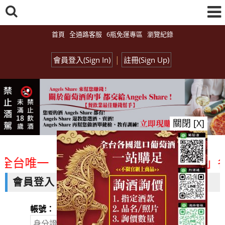
首頁
全通路客服
6瓶免運專區
瀏覽紀錄
|
會員登入(Sign In)
註冊(Sign Up)
關閉 [X]
<全台唯一「水平及垂直整合、一次購足」各
會員登入
帳號：