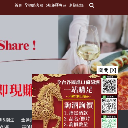
首頁
全通路客服
6瓶免運專區
瀏覽紀錄
關閉 [X]
詢&關注
全通路客服
台灣酒商聯盟
ow us
contact us
TWSMA