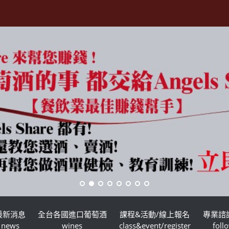
最新消息
全台各國進口葡萄酒
課程&活動/線上報名
專業諮
news
wines
class&event/register
foll