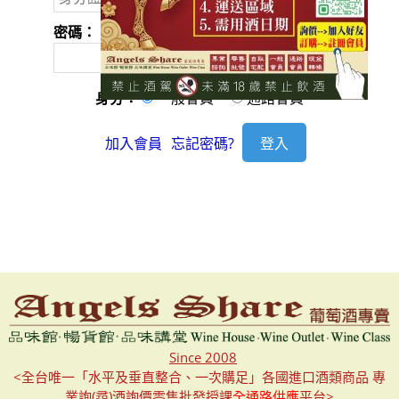
密碼：
身分：
一般會員
通路會員
加入會員
忘記密碼?
Since 2008
<全台唯一「水平及垂直整合、一次購足」各國進口酒類商品 專
業詢(尋)酒詢價零售批發授課
全通路供應
平台>