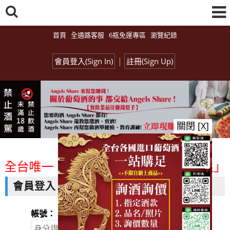
首頁
全通路客服
6瓶免運專區
瀏覽紀錄
|
會員登入(Sign In)
註冊(Sign Up)
關閉 [X]
<全台唯一「水平及垂直整合、一次購足」各
會員登入
帳號：