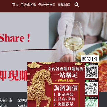
首頁
全通路客服
6瓶免運專區
瀏覽紀錄
關閉 [X]
詢&關注
全通路客服
台灣酒商聯盟
ow us
contact us
TWSMA