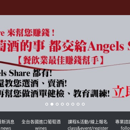
最新消息
全台各國進口葡萄酒
課程&活動/線上報名
專業諮
news
wines
class&event/register
foll