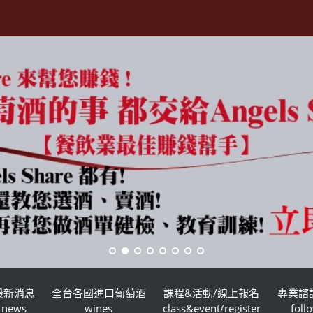
最新消息
全台各國進口葡萄酒
課程&活動/線上報名
專業諮
news
wines
class&event/register
foll