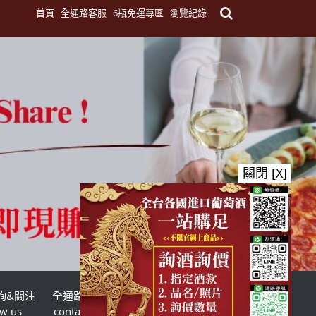
首頁
全通路客服
6瓶免運專區
瀏覽紀錄
關閉 [X]
詢&關注
全通路客服
台灣酒商聯盟
ow us
contact us
TWSMA