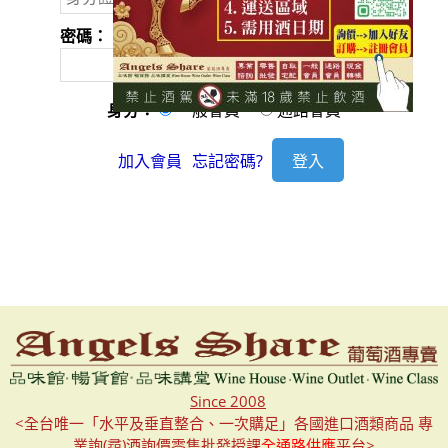
密碼：
身分：
一般會員
通路會員
加入會員
忘記密碼?
Since 2008
<全台唯一「水平及垂直整合、一次購足」各國進口酒類商品 專
業詢(尋)酒詢價零售批發授課
全通路供應
平台>