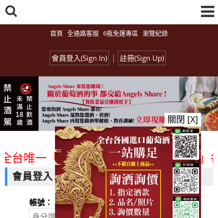
首頁
全通路客服
6瓶免運專區
瀏覽紀錄
|
會員登入(Sign In)
註冊(Sign Up)
關閉 [X]
<全台唯一「水平及垂直整合、一次購足」各
會員登入
帳號：