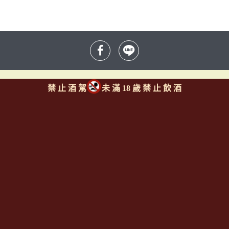
禁 止 酒 駕
未 滿 18 歲 禁 止 飲 酒
Since 2008
<全台唯一「水平及垂直整合、一次購足」各國進口酒類商品 專
業詢(尋)酒詢價零售批發授課
全通路供應
平台>
聯繫客服
https://reurl.cc/M3X1Km
email:
aswineoutlet@gmail.com 服務專線: 0925986388 (AM
11:00~PM 17:00)
線上註冊成為
[一般會員] / [通路會
員]
http://www.angelsshare.com.tw/member_join.php