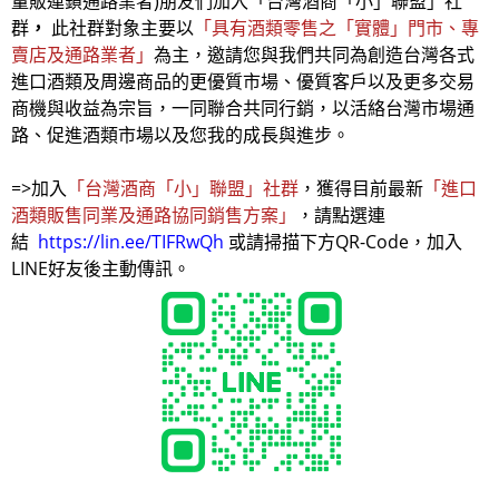
量販連鎖通路業者)朋友們加入「台灣酒商「小」聯盟」社
群
，
此社群對象主要以
「具有酒類零售之「實體」門市、專
賣店及通路業者」
為主，邀請您與我們共同為創造台灣各式
進口酒類及周邊商品的更優質市場、優質客戶以及更多交易
商機與收益為宗旨，一同聯合共同行銷，以活絡台灣市場通
路、促進酒類市場以及您我的成長與進步。
=>加入
「台灣酒商「小」聯盟」社群
，獲得目前最新
「進口
酒類販售同業及通路協同銷售方案」
，請點選連
結
https://lin.ee/TIFRwQh
或請掃描下方QR-Code，加入
LINE好友後主動傳訊。