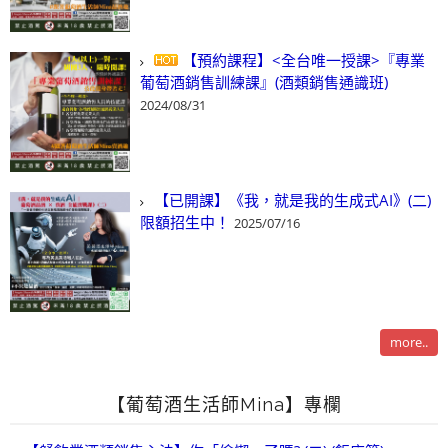
【預約課程】<全台唯一授課>『專業
葡萄酒銷售訓練課』(酒類銷售通識班)
2024/08/31
【已開課】《我，就是我的生成式AI》(二)
限額招生中！
2025/07/16
more..
【葡萄酒生活師Mina】專欄