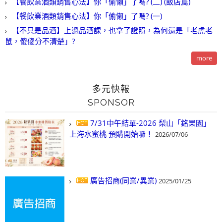
【餐飲業酒類銷售心法】你「偷懶」了嗎? (二) (飯店篇)
【餐飲業酒類銷售心法】你「偷懶」了嗎? (一)
【不只是品酒】上過品酒課，也拿了證照，為何還是「老虎老
鼠，傻傻分不清楚」?
more
多元快報
SPONSOR
7/31中午結單-2026 梨山「銘果園」
上海水蜜桃 預購開始囉！
2026/07/06
廣告招商(同業/異業)
2025/01/25