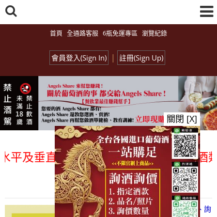
首頁
全通路客服
6瓶免運專區
瀏覽紀錄
|
會員登入(Sign In)
註冊(Sign Up)
關閉 [X]
水平及垂直整合、一次購足」各國進口酒類商
總覽-促銷&活動
all events
【凡酒問Angels Share】線上選酒、詢