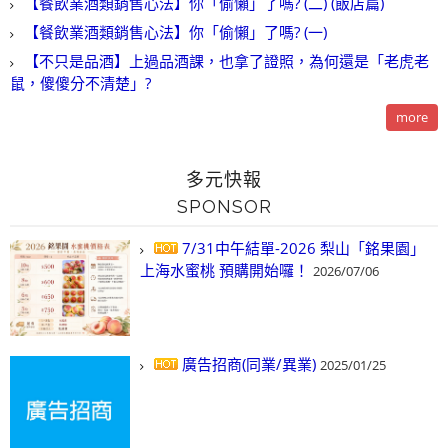
【餐飲業酒類銷售心法】你「偷懶」了嗎? (二) (飯店篇)
【餐飲業酒類銷售心法】你「偷懶」了嗎? (一)
【不只是品酒】上過品酒課，也拿了證照，為何還是「老虎老
鼠，傻傻分不清楚」?
more
多元快報
SPONSOR
7/31中午結單-2026 梨山「銘果園」
上海水蜜桃 預購開始囉！
2026/07/06
廣告招商(同業/異業)
2025/01/25