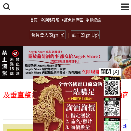
首頁
全通路客服
6瓶免運專區
瀏覽紀錄
|
會員登入(Sign In)
註冊(Sign Up)
關閉 [X]
及垂直整合、一次購足」各國進口酒類商品 
總覽-促銷&活動
all events
【凡酒問Angels Share】線上選酒、詢