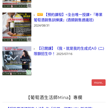
【預約課程】<全台唯一授課>『專業
葡萄酒銷售訓練課』(酒類銷售通識班)
2024/08/31
【已開課】《我，就是我的生成式AI》(二)
限額招生中！
2025/07/16
more..
【葡萄酒生活師Mina】專欄