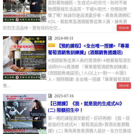
面對萬物通膨、生成式AI的世代，如何不被
物價壓縮生活品質、不被AI取代，你開始準
備了嗎? 無論你是品酒愛好者、美食美酒網紅
KOL、餐飲業及酒類販售從業人員，擁有更
好的生活品味、更有效的社交...
more
2024-08-31
【預約課程】<全台唯一授課>『專業
葡萄酒銷售訓練課』(酒類銷售通識班)
#酒類販售從業人員的賣酒學! #跟著葡萄酒生
活師Mina賣酒趣 『專業葡萄酒銷售訓練課』
(酒類銷售通識班)_1人(以上)一對一、糾團3
人，隨時開課! 全台唯一授課「專業葡萄酒銷
售...
more
2025-07-16
【已開課】《我，就是我的生成式AI》
(二) 限額招生中！
第一期的課程廣受歡迎，好評再開! 《我，就
是我的生成式AI｜葡萄酒品酒×賣酒全能實戰
課》(二) 專為美食美酒職人設計，全方位養成