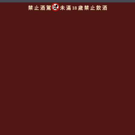
禁 止 酒 駕
未 滿 18 歲 禁 止 飲 酒
Since 2008
<全台唯一「水平及垂直整合、一次購足」各國進口酒類商品 專
業詢(尋)酒詢價零售批發授課
全通路供應
平台>
聯繫客服
https://reurl.cc/M3X1Km
email:
aswineoutlet@gmail.com 服務專線: 0925986388 (AM
11:00~PM 17:00)
線上註冊成為
[一般會員] / [通路會
員]
http://www.angelsshare.com.tw/member_join.php
今日瀏覽人數：
14073
總瀏覽人數：
54140506