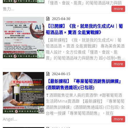
「懂酒、會說、能賣」的葡萄酒品味力與銷
售力...
more
2025-04-30
【已開課】《我，就是我的生成式AI｜葡
萄酒品酒 × 賣酒 全能實戰課》
【最新課程】《我，就是我的生成式AI｜葡
萄酒品酒 × 賣酒 全能實戰課》 專為美食美酒
職人設計，全方位養成「懂酒、會說、能
賣」的葡萄酒品味力與銷售力 超小班制×教...
more
2024-06-15
【最新課程】『專業葡萄酒銷售訓練課』
(酒類銷售通識班)(已包班)
❣酒類販售從業人員的賣酒學! #跟著葡萄酒
生活師Mina賣酒趣 【最新課程】『專業葡萄
酒銷售訓練課』(酒類銷售通識班) (已包班) 全
台唯一授課「專業葡萄酒銷售」，就在
Angel...
more