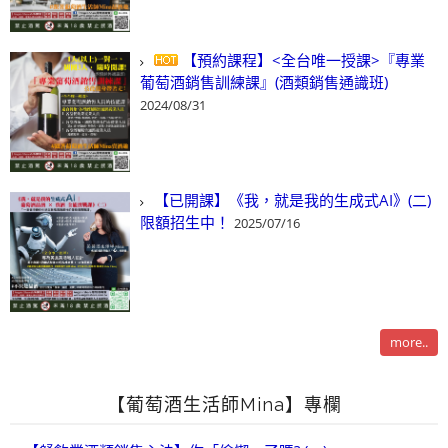
【預約課程】<全台唯一授課>『專業
葡萄酒銷售訓練課』(酒類銷售通識班)
2024/08/31
【已開課】《我，就是我的生成式AI》(二)
限額招生中！
2025/07/16
more..
【葡萄酒生活師Mina】專欄