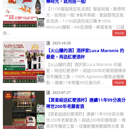
樂時光，就用這一瓶!
【11/30聖誕限定氣泡酒】聖誕祝福、歡樂時
光，就用這一瓶! ❣️每年熱銷、聖誕節限定版
氣泡酒，11/30前請完成訂購 ❣️100%
Moscato釀製、6%低酒精，蜂蜜香氣、口感
微...
more
2025-10-28
【火山釀的酒】酒評家Luca Maronie 的
最愛，再送紅梗酒杯
【火山釀的酒】酒評家Luca Maronie 的最
愛，再送紅梗酒杯 ✨超過200年的葡萄園傳承
百年釀造工藝 ✨100% Aglianico葡萄品種釀
製 ✨連續11年榮獲99分滿分評...
more
2025-07-27
【買套組送紅梗酒杯】連續11年99分高分
稀世200年老藤套酒
【買套組送紅梗酒杯】連續11年99分高分稀
世200年老藤套酒 ✨超過200年的葡萄園 ✨傳
承百年釀造工藝 ✨佳釀斬獲無數國際大獎 套