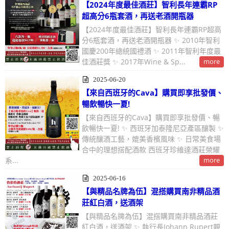
【2024年度最佳酒莊】智利長年連霸RP
超高分6瓶套酒，再送老酒開瓶器
【2024年度最佳酒莊】智利長年連霸RP超高
分6瓶套酒，再送老酒開瓶器 ✨ 2010年智利
國慶200年總統國禮酒 ✨ 2011年智利年度最
佳酒莊獎 ✨ 2017年Wine & Sp...
more
2025-06-20
【來自西班牙的Cava】購買即享批發價、
暢飲暢快一夏!
【來自西班牙的Cava】購買即享批發價、暢
飲暢快一夏! ✨ 西班牙加泰隆尼亞產區釀製 ✨
傳統釀酒工藝，媲美香檳風味 ✨ 日常美食場
合中的理想搭配酒款 西班牙珍維達酒莊榮耀
系...
more
2025-06-16
【與精品名牌為伍】混搭購買南非精品酒
莊紅白酒，送酒架
【與精品名牌為伍】混搭購買南非精品酒莊
紅白酒，送酒架 ✨ 執行長Johann Rupert親