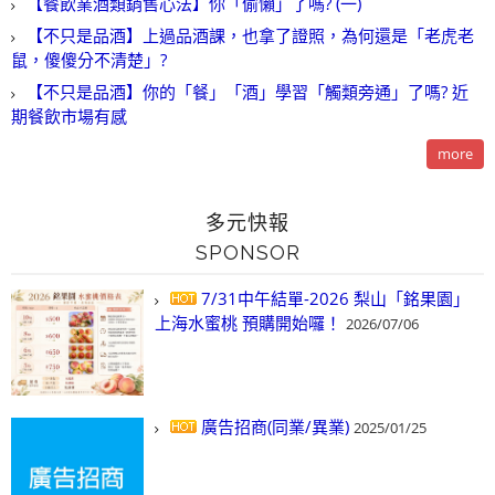
【餐飲業酒類銷售心法】你「偷懶」了嗎? (一)
【不只是品酒】上過品酒課，也拿了證照，為何還是「老虎老
鼠，傻傻分不清楚」?
【不只是品酒】你的「餐」「酒」學習「觸類旁通」了嗎? 近
期餐飲市場有感
more
多元快報
SPONSOR
7/31中午結單-2026 梨山「銘果園」
上海水蜜桃 預購開始囉！
2026/07/06
廣告招商(同業/異業)
2025/01/25