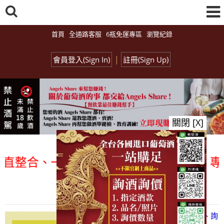
首頁
全通路客服
6瓶免運專區
瀏覽紀錄
|
會員登入(Sign In)
註冊(Sign Up)
關閉 [X]
整合、一次購足」各國進口酒類商品 專業詢
總覽-促銷&活動
all events
【凡酒問Angels Share】線上選酒、詢