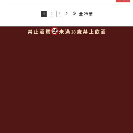
1
2
3
全 28 筆
禁 止 酒 駕
未 滿 18 歲 禁 止 飲 酒
Since 2008
<全台唯一「水平及垂直整合、一次購足」各國進口酒類商品 專
業詢(尋)酒詢價零售批發授課
全通路供應
平台>
聯繫客服
https://reurl.cc/M3X1Km
email:
aswineoutlet@gmail.com 服務專線: 0925986388 (AM
11:00~PM 17:00)
線上註冊成為
[一般會員] / [通路會