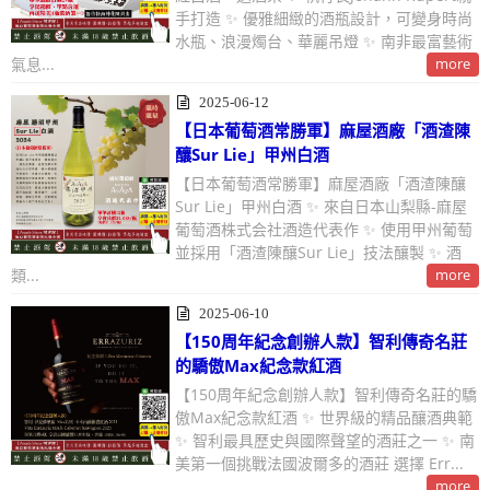
手打造 ✨ 優雅細緻的酒瓶設計，可變身時尚
水瓶、浪漫燭台、華麗吊燈 ✨ 南非最富藝術
氣息...
more
2025-06-12
【日本葡萄酒常勝軍】麻屋酒廠「酒渣陳
釀Sur Lie」甲州白酒
【日本葡萄酒常勝軍】麻屋酒廠「酒渣陳釀
Sur Lie」甲州白酒 ✨ 來自日本山梨縣-麻屋
葡萄酒株式会社酒造代表作 ✨ 使用甲州葡萄
並採用「酒渣陳釀Sur Lie」技法釀製 ✨ 酒
類...
more
2025-06-10
【150周年紀念創辦人款】智利傳奇名莊
的驕傲Max紀念款紅酒
【150周年紀念創辦人款】智利傳奇名莊的驕
傲Max紀念款紅酒 ✨ 世界級的精品釀酒典範
✨ 智利最具歷史與國際聲望的酒莊之一 ✨ 南
美第一個挑戰法國波爾多的酒莊 選擇 Err...
more