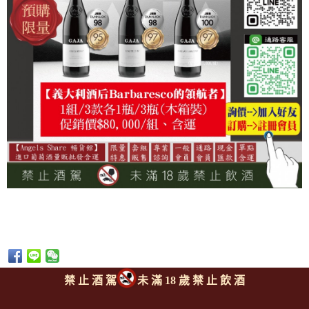
禁 止 酒 駕
未 滿 18 歲 禁 止 飲 酒
上一則
|
回上頁
|
下一則