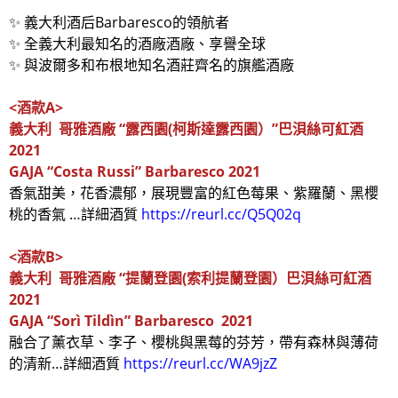
✨ 義大利酒后Barbaresco的領航者
✨ 全義大利最知名的酒廠酒廠、享譽全球
✨ 與波爾多和布根地知名酒莊齊名的旗艦酒廠
<
酒款A>
義大利
哥雅酒廠 “
露西園(
柯斯達露西園）”
巴浿絲可紅酒
2021
GAJA “Costa Russi” Barbaresco 2021
香氣甜美，花香濃郁，展現豐富的紅色莓果、紫羅蘭、黑櫻
桃的香氣 …詳細酒質
https://reurl.cc/Q5Q02q
<
酒款B>
義大利
哥雅酒廠
“提蘭登園(
索利提蘭登園）巴浿絲可紅酒
2021
GAJA “Sorì Tildìn” Barbaresco 2021
融合了薰衣草、李子、櫻桃與黑莓的芬芳，帶有森林與薄荷
的清新…詳細酒質
https://reurl.cc/WA9jzZ