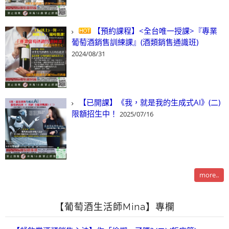
【預約課程】<全台唯一授課>『專業
葡萄酒銷售訓練課』(酒類銷售通識班)
2024/08/31
【已開課】《我，就是我的生成式AI》(二)
限額招生中！
2025/07/16
more..
【葡萄酒生活師Mina】專欄