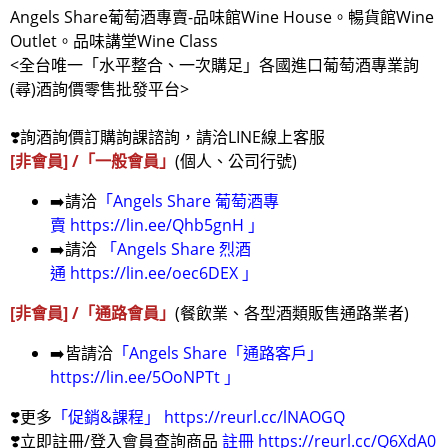
Angels Share葡萄酒專賣-品味館Wine House。暢貨館Wine
Outlet。品味講堂Wine Class
<全台唯一「水平整合、一次購足」各國進口葡萄酒專業詢
(尋)酒詢價零售批發平台>
❣️詢酒詢價訂購詢課諮詢，請洽LINE線上客服
[
非會員
] /
「一般會員」
(個人、公司行號)
➡️請洽
「
Angels Share 葡萄酒專
賣
https://lin.ee/Qhb5gnH
」
➡️請洽
「
Angels Share 烈酒
通
https://lin.ee/oec6DEX
」
[
非會員
] /
「通路會員」
(餐飲業、各型酒類販售通路業者)
➡️皆請洽
「
Angels Share「通路客戶」
https://lin.ee/5OoNPTt
」
❣️更多
「促銷&課程」
https://reurl.cc/lNAOGQ
❣️立即註冊/登入會員查詢商品
註冊
https://reurl.cc/Q6XdA0