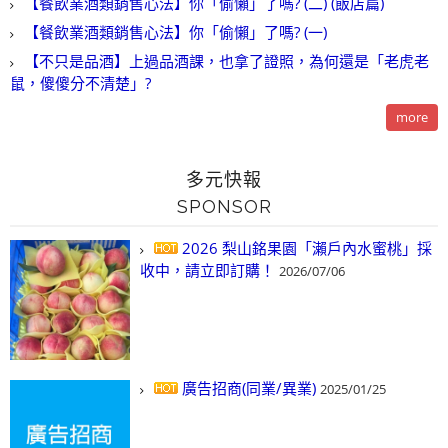
【餐飲業酒類銷售心法】你「偷懶」了嗎? (二) (飯店篇)
【餐飲業酒類銷售心法】你「偷懶」了嗎? (一)
【不只是品酒】上過品酒課，也拿了證照，為何還是「老虎老
鼠，傻傻分不清楚」?
more
多元快報
SPONSOR
2026 梨山銘果園「瀨戶內水蜜桃」採
收中，請立即訂購！
2026/07/06
廣告招商(同業/異業)
2025/01/25