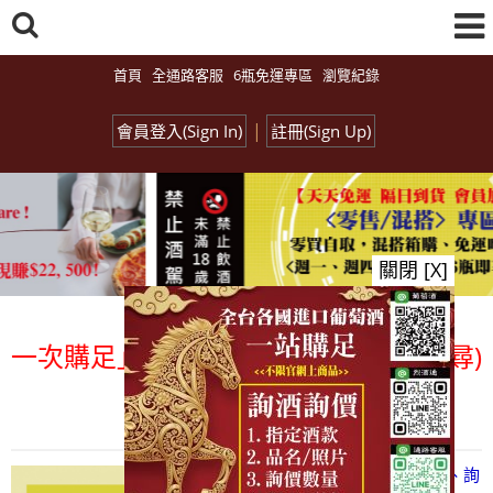
首頁
全通路客服
6瓶免運專區
瀏覽紀錄
|
會員登入(Sign In)
註冊(Sign Up)
關閉 [X]
次購足」各國進口酒類商品 專業詢(尋)酒
總覽-促銷&活動
all events
【凡酒問Angels Share】線上選酒、詢