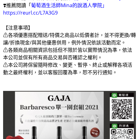
❣️推薦閱讀「
葡萄酒生活師Mina的說酒人學院
」
https://reurl.cc/L7A3G9
【注意事項】
⚠各項優惠搭配贈送/特價之商品以低價者計，並不得更換/轉
讓/折換現金/與其他優惠併用，例外情況依該活動而定。
⚠各類商品相關資訊包括但不限於皆以實際情況為準，依法
本公司並保有所有商品交易與否確認之權利。
⚠本公司將保留隨時修改、變更、暫停、終止或解釋各項活
動之最終權利，並以客服回覆為準，恕不另行通知。