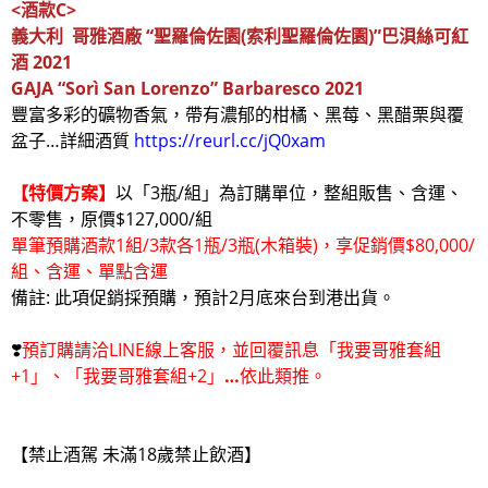
<
酒款C>
義大利
哥雅酒廠
“聖羅倫佐園(
索利聖羅倫佐園)
”巴浿絲可紅
酒 2021
GAJA “Sorì San Lorenzo” Barbaresco 2021
豐富多彩的礦物香氣，帶有濃郁的柑橘、黑莓、黑醋栗與覆
盆子…詳細酒質
https://reurl.cc/jQ0xam
【特價方案】
以「3瓶/組」為訂購單位，整組販售、含運、
不零售，原價$127,000/組
單筆預購酒款1組/3款各1瓶/3瓶(木箱裝)，享促銷價$80,000/
組、含運、單點含運
備註: 此項促銷採預購，預計2月底來台到港出貨。
❣️
預訂購請洽LINE線上客服，並回覆訊息「我要哥雅套組
+1」、「我要哥雅套組+2」
…
依此類推。
【禁止酒駕 未滿18歲禁止飲酒】