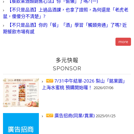
【餐飲業酒類銷售心法】你「偷懶」了嗎? (一)
【不只是品酒】上過品酒課，也拿了證照，為何還是「老虎老
鼠，傻傻分不清楚」?
【不只是品酒】你的「餐」「酒」學習「觸類旁通」了嗎? 近
期餐飲市場有感
more
多元快報
SPONSOR
7/31中午結單-2026 梨山「銘果園」
上海水蜜桃 預購開始囉！
2026/07/06
廣告招商(同業/異業)
2025/01/25