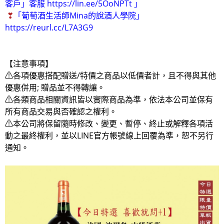
客戶」客服
https://lin.ee/5OoNPTt
」
❣
「
葡萄酒生活師Mina的說酒人學院
」
https://reurl.cc/L7A3G9
【注意事項】
⚠各項優惠搭配贈送/特價之商品以低價者計，且不得與其他
優惠併用; 贈品並不得轉讓。
⚠各類商品相關資訊皆以實際商品為準，依法本公司並保有
所有商品交易與否確認之權利。
⚠本公司將保留隨時修改、變更、暫停、終止或解釋各項活
動之最終權利，並以LINE官方帳號線上回覆為準，恕不另行
通知。