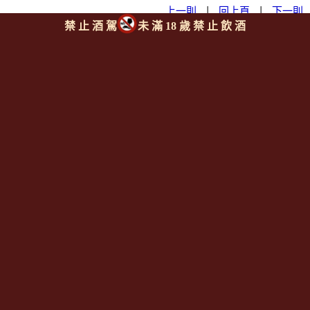
上一則
|
回上頁
|
下一則
禁 止 酒 駕
未 滿 18 歲 禁 止 飲 酒
Since 2008
<全台唯一「水平及垂直整合、一次購足」各國進口酒類商品 專
業詢(尋)酒詢價零售批發授課
全通路供應
平台>
聯繫客服
https://reurl.cc/M3X1Km
email:
aswineoutlet@gmail.com 服務專線: 0925986388 (AM
11:00~PM 17:00)
線上註冊成為
[一般會員] / [通路會
員]
http://www.angelsshare.com.tw/member_join.php