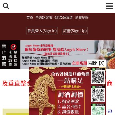
首頁
全通路客服
6瓶免運專區
瀏覽紀錄
|
會員登入(Sign In)
註冊(Sign Up)
關閉 [X]
垂直整合、一次購足」各國進口酒類商品 專
總覽-促銷&活動
all events
【凡酒問Angels Share】線上選酒、詢