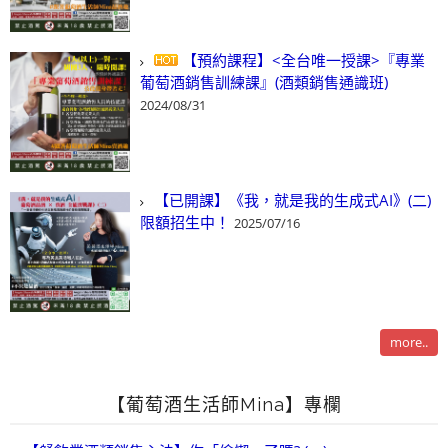
【預約課程】<全台唯一授課>『專業
葡萄酒銷售訓練課』(酒類銷售通識班)
2024/08/31
【已開課】《我，就是我的生成式AI》(二)
限額招生中！
2025/07/16
more..
【葡萄酒生活師Mina】專欄