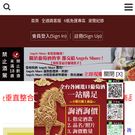
首頁
全通路客服
6瓶免運專區
瀏覽紀錄
|
會員登入(Sign In)
註冊(Sign Up)
關閉 [X]
直整合、一次購足」各國進口酒類商品 專業
總覽-促銷&活動
all events
【凡酒問Angels Share】線上選酒、詢