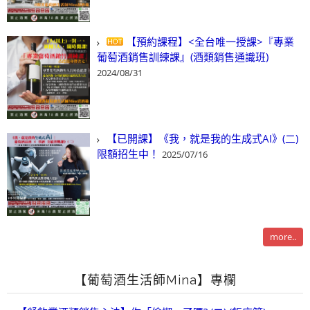
【預約課程】<全台唯一授課>『專業
葡萄酒銷售訓練課』(酒類銷售通識班)
2024/08/31
【已開課】《我，就是我的生成式AI》(二)
限額招生中！
2025/07/16
more..
【葡萄酒生活師Mina】專欄