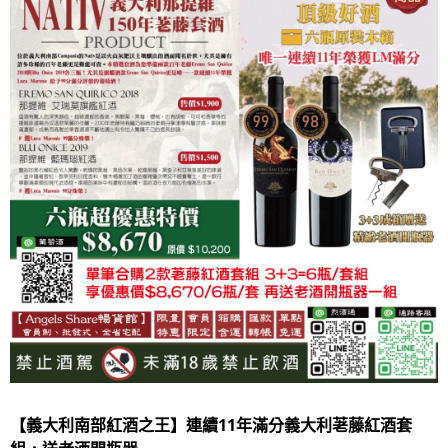
【義大利南部紅酒之王】連續
11
年滿分義大利荖藤紅酒套