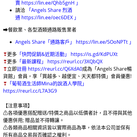
賣
https://lin.ee/Qhb5gnH
」
請洽
「
Angels Share 烈酒
通
https://lin.ee/oec6DEX
」
➡餐飲業、各型酒類通路販售業者
Angels Share「通路客戶」
https://lin.ee/5OoNPTt
」
❣
更多
「快閃促銷&近期活動」
https://is.gd/KdPUXt
❣
更多
「最新課程」
https://reurl.cc/3XQbQX
❣
立即
註冊
https://reurl.cc/Q6XdA0
成為「Angels Share暢
貨館」會員，享「買越多、越便宜、天天都特價」會員優惠!
❣
「
葡萄酒生活師Mina的說酒人學院
」
https://reurl.cc/L7A3G9
【注意事項】
⚠各項優惠搭配贈送/特價之商品以低價者計，且不得與其他
優惠併用; 贈品並不得轉讓。
⚠各類商品相關資訊皆以實際商品為準，依法本公司並保有
所有商品交易與否確認之權利。