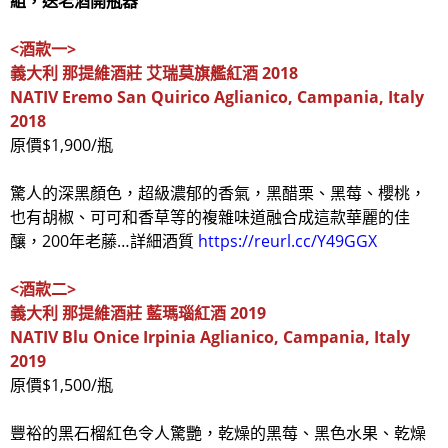
組，送老酒開瓶器
<
酒款一
>
義大利
那提維酒莊
艾瑞莫旗艦紅酒
2018
NATIV Eremo San Quirico
Aglianico, Campania, Italy
2018
原價$1,900/瓶
驚人的深黑顏色，超級濃郁的香氣，黑醋栗、黑莓、櫻桃，
也有胡椒、可可和香草等的複雜味道融合成這款華麗的佳
釀，200年老藤…詳細酒質
https://reurl.cc/Y49GGX
<
酒款二
>
義大利
那提維酒莊
藍瑪瑙紅酒
2019
NATIV Blu Onice Irpinia Aglianico, Campania, Italy
2019
原價$1,500/瓶
豐裕的黑石榴紅色令人驚艷，乾燥的黑莓、黑色水果、乾燥