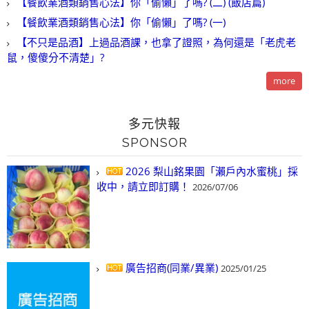
【餐飲業酒類銷售心法】你「偷懶」了嗎? (二) (飯店篇)
【餐飲業酒類銷售心法】你「偷懶」了嗎? (一)
【不只是品酒】上過品酒課，也拿了證照，為何還是「老虎老
鼠，傻傻分不清楚」?
more
多元快報
SPONSOR
2026 梨山銘果園「瀨戶內水蜜桃」採
收中，請立即訂購！
2026/07/06
廣告招商(同業/異業)
2025/01/25