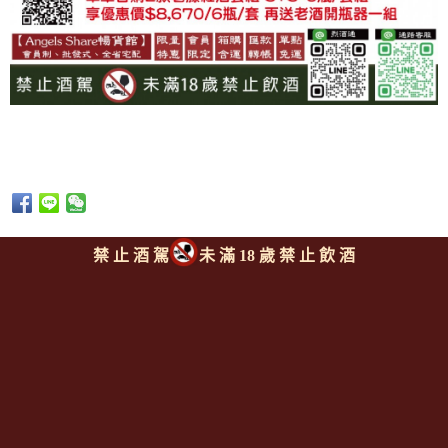
禁 止 酒 駕
未 滿 18 歲 禁 止 飲 酒
上一則
|
回上頁
|
下一則