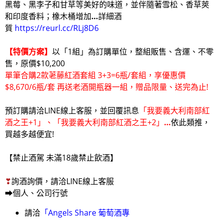
黑莓、黑李子和甘草等美好的味道，並伴隨著雪松、香草莢
和印度香料；橡木桶增加
…
詳細酒
質
https://reurl.cc/RLj8D6
【特價方案】
以「1組」為訂購單位，整組販售、含運、不零
售，原價$10,200
單筆合購2款荖藤紅酒套組 3+3=6瓶/套組，享優惠價
$8,670/6瓶/套 再送老酒開瓶器一組，贈品限量、送完為止!
預訂購請洽LINE線上客服，並回覆訊息
「我要義大利南部紅
酒之王+1」、「我要義大利南部紅酒之王+2」
…
依此類推，
買越多越便宜!
【禁止酒駕 未滿18歲禁止飲酒】
❣
詢酒詢價，請洽LINE線上客服
➡個人、公司行號
請洽
「
Angels Share 葡萄酒專