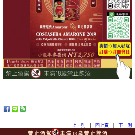
上一則
|
回上頁
|
下一則
禁 止 酒 駕
未 滿 18 歲 禁 止 飲 酒