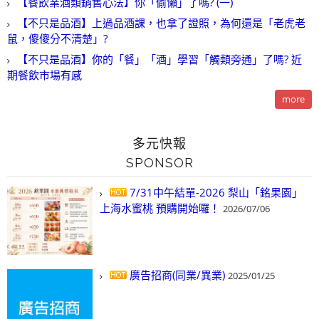
【餐飲業酒類銷售心法】你「偷懶」了嗎? (一)
【不只是品酒】上過品酒課，也拿了證照，為何還是「老虎老
鼠，傻傻分不清楚」?
【不只是品酒】你的「餐」「酒」學習「觸類旁通」了嗎? 近
期餐飲市場有感
more
多元快報
SPONSOR
7/31中午結單-2026 梨山「銘果園」
上海水蜜桃 預購開始囉！
2026/07/06
廣告招商(同業/異業)
2025/01/25