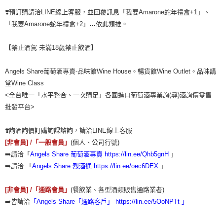
❣️預訂購請洽LINE線上客服，並回覆訊息「我要Amarone蛇年禮盒+1」、
「我要Amarone蛇年禮盒+2」
…
依此類推。
【禁止酒駕 未滿18歲禁止飲酒】
Angels Share葡萄酒專賣-品味館Wine House。暢貨館Wine Outlet。品味講
堂Wine Class
<全台唯一「水平整合、一次購足」各國進口葡萄酒專業詢(尋)酒詢價零售
批發平台>
❣️詢酒詢價訂購詢課諮詢，請洽LINE線上客服
[
非會員
] /
「一般會員」
(個人、公司行號)
➡️請洽「
Angels Share 葡萄酒專賣
https://lin.ee/Qhb5gnH
」
➡️請洽 「
Angels Share 烈酒通
https://lin.ee/oec6DEX
」
[
非會員
] /
「通路會員」
(餐飲業、各型酒類販售通路業者)
➡️皆請洽
「
Angels Share「通路客戶」
https://lin.ee/5OoNPTt
」