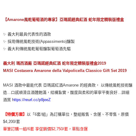
【
Amarone
風乾葡萄酒的專家】亞瑪諾經典紅酒
蛇年限定精裝版禮盒
✨ 義大利最具代表性的酒款
✨ 採用傳統風乾技術(Appassimento)釀製
✨ 義大利傳統風乾葡萄釀製葡萄酒先驅
義大利
瑪西酒廠
亞瑪諾經典紅酒
蛇年限定精裝版禮盒
2019
MASI Costasera Amarone della Valpolicella Classico Gift Set 2019
MASI 酒款中最能代表 亞瑪諾紅酒Amarone 的經典款， 以傳統風乾技術釀
造…口感順滑且酒體飽滿，結構紮實，酸度與柔和的單寧平衡良好…詳細
酒質
https://reurl.cc/p9jeeZ
【特價方案】
以「
6
套
/
組」為訂購單位，整組販售、含運、不零售，原價
$
4,200/
套
單筆訂購一組/6套 享促銷價$2,750/套，單點含運