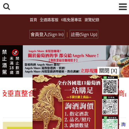
首頁
全通路客服
6瓶免運專區
瀏覽紀錄
|
會員登入(Sign In)
註冊(Sign Up)
關閉 [X]
垂直整合、一次購足」各國進口酒類商品 專
總覽-促銷&活動
all events
【凡酒問Angels Share】線上選酒、詢