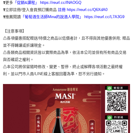
❣️更多
「促銷&課程」
https://reurl.cc/lNAOGQ
❣️立即註冊/登入會員預訂購商品
註冊
https://reurl.cc/Q6XdA0
❣️推薦閱讀
「
葡萄酒生活師Mina的說酒人學院
」
https://reurl.cc/L7A3G9
【注意事項】
⚠各項優惠搭配贈送/特價之商品以低價者計，且不得與其他優惠併用; 贈品
並不得轉讓或折讓現金。
⚠各類商品相關資訊皆以實際商品為準，依法本公司並保有所有商品交易
與否確認之權利。
⚠本公司將保留隨時修改、變更、暫停、終止或解釋各項活動之最終權
利，並以門市人員/LINE線上客服回覆為準，恕不另行通知。