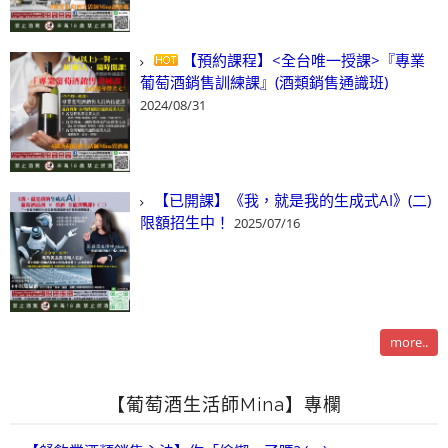
【預約課程】<全台唯一授課>『專業
葡萄酒銷售訓練課』(酒類銷售通識班)
2024/08/31
【已開課】《我，就是我的生成式AI》(二)
限額招生中！
2025/07/16
more..
【葡萄酒生活師Mina】專欄