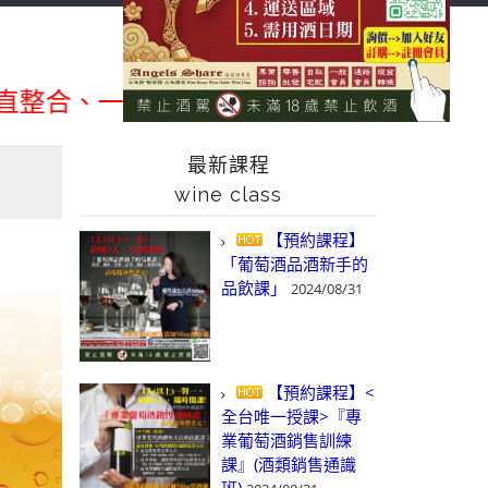
首頁
最新消息
news
快閃促銷
flash sale
、一次購足」各國進口酒類商品 專業詢(尋
最新課程
wine class
【預約課程】
「葡萄酒品酒新手的
品飲課」
2024/08/31
【預約課程】<
全台唯一授課>『專
業葡萄酒銷售訓練
課』(酒類銷售通識