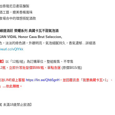
牙加泰隆尼亞產區釀製
釀酒工藝，媲美香檳風味
美食場合中的理想搭配酒款
珍維達酒莊
榮耀系列
典藏卡瓦不甜氣泡酒
AN VIDAL Honor Cava Brut Seleccion,
色，淡淡的綠色調，外觀明亮，氣泡細膩持久，香氣濃郁…詳細酒
/reurl.cc/vQlYkk
案】
以「
12
瓶
/
組」為訂購單位，整組販售、不零售
2瓶，立即升等批發價$588/瓶、單點含運
(原價$815/瓶)
洽LINE線上客服
https://lin.ee/Qhb5gnH
，並回覆訊息「我要典藏卡瓦+1」、
」
…
依此類推。
駕 未滿18歲禁止飲酒】