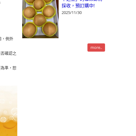
s
採收，預訂購中!
2025/11/30
用，例外
more..
與否確認之
覆為準，恕