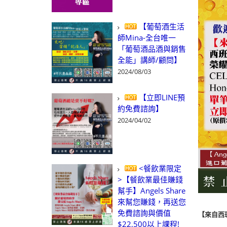
【葡萄酒生活
師Mina-全台唯一
「葡萄酒品酒與銷售
全能」講師/顧問】
2024/08/03
【立即LINE預
約免費諮詢】
2024/04/02
<餐飲業限定
>【餐飲業最佳賺錢
幫手】Angels Share
來幫您賺錢，再送您
免費諮詢與價值
【來自西
$22,500以上課程!