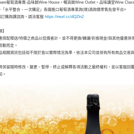
 Share葡萄酒專賣-品味館Wine House。暢貨館Wine Outlet。品味講堂Wine Clas
一「水平整合、一次購足」各國進口葡萄酒專業詢(尋)酒詢價零售批發平台>
詢價訂購詢課諮詢，請洽客服
https://reurl.cc/dQZln2
項】
惠搭配贈送/特價之商品以低價者計，並不得更換/轉讓/折換現金/與其他優惠併
活動而定。
品相關資訊包括但不限於皆以實際情況為準，依法本公司並保有所有商品交易
將保留隨時修改、變更、暫停、終止或解釋各項活動之最終權利，並以客服回
知。