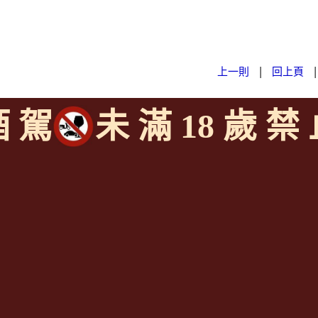
上一則
|
回上頁
酒 駕
未 滿 18 歲 禁
S
垂直整合、一次購足」各國進口酒類商品 專業詢(尋)酒詢價零售批發
cc/M3X1Km
email: aswineoutlet@gmail.com 服務專線: 092598638
成為
[一般會員] / [通路會員]
http://www.angelsshare.com.tw/memb