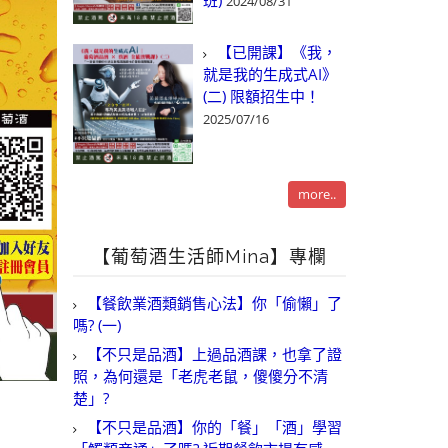
班)
2024/08/31
【已開課】《我，
就是我的生成式AI》
(二) 限額招生中！
2025/07/16
more..
【葡萄酒生活師Mina】專欄
【餐飲業酒類銷售心法】你「偷懶」了
嗎? (一)
【不只是品酒】上過品酒課，也拿了證
照，為何還是「老虎老鼠，傻傻分不清
楚」?
【不只是品酒】你的「餐」「酒」學習