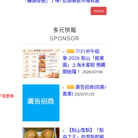
「觸類旁通」了嗎? 近期餐飲市場有感
more
多元快報
SPONSOR
7/31中午結
單-2026 梨山「銘果
園」上海水蜜桃 預購
開始囉！
2026/07/06
廣告招商(同業/
異業)
2025/01/25
「我要典
【梨山雪梨】「梨
中之王」的雪梨即將