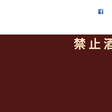
禁 止 
<全台唯一「水平及
聯繫客服
https://reurl.
線上註冊