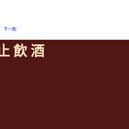
|
下一則
 止 飲 酒
ince 2008
授課
全通路供應
平台>
8 (AM 11:00~PM 17:00)
er_join.php