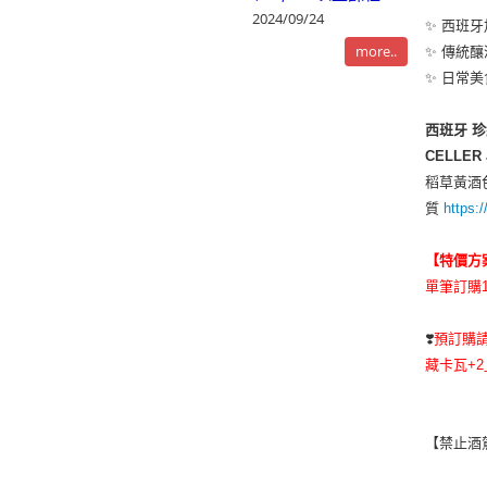
2024/09/24
✨ 西班
more..
✨ 傳統
✨ 日常
西班牙 
CELLER J
稻草黃酒
質
https:/
【特價方
單筆訂購1
❣️
預訂購請
藏卡瓦+2
【禁止酒