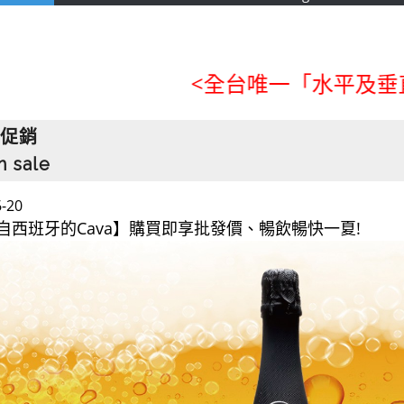
<全台唯一「水平及垂直整合
促銷
h sale
6-20
自西班牙的Cava】購買即享批發價、暢飲暢快一夏!