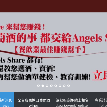
最新消息
全台各國進口葡萄酒
課程&活動/線上報名
專業諮
news
wines
class&event/register
foll