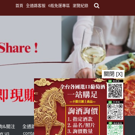
首頁
全通路客服
6瓶免運專區
瀏覽紀錄
關閉 [X]
詢&關注
全通路客服
台灣酒商聯盟
ow us
contact us
TWSMA