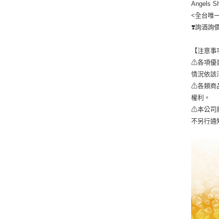
Angels
<全台唯
❣️詢酒
【注意事
⚠各項優
情況依該
⚠各類商
權利。
⚠本公司
不另行通