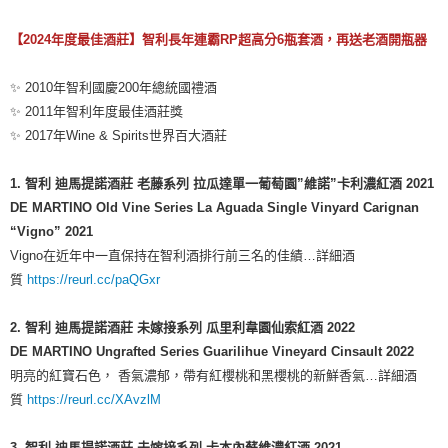
【2024
年度最佳酒莊
】
智利
長年連霸
RP
超高分6瓶套酒，再送老酒開瓶器
✨ 2010年智利國慶200年總統國禮酒
✨ 2011年智利年度最佳酒莊獎
✨ 2017年Wine & Spirits世界百大酒莊
1. 智利 迪馬提諾酒莊
老藤系列
拉瓜達單一葡萄園
”
維諾
”
卡利濃紅酒
2021
DE MARTINO Old Vine Series La Aguada Single Vinyard Carignan
“Vigno” 2021
Vigno在近年中一直保持在智利酒排行前三名的佳績…詳細酒
質
https://reurl.cc/paQGxr
2. 智利
迪馬提諾酒莊
未嫁接系列
瓜里利韋園仙索紅酒
2022
DE MARTINO Ungrafted Series Guarilihue Vineyard Cinsault 2022
明亮的紅寶石色， 香氣濃郁，帶有紅櫻桃和黑櫻桃的新鮮香氣…詳細酒
質
https://reurl.cc/XAvzlM
3. 智利
迪馬提諾酒莊
未嫁接系列
卡本內蘇維濃紅酒
2021