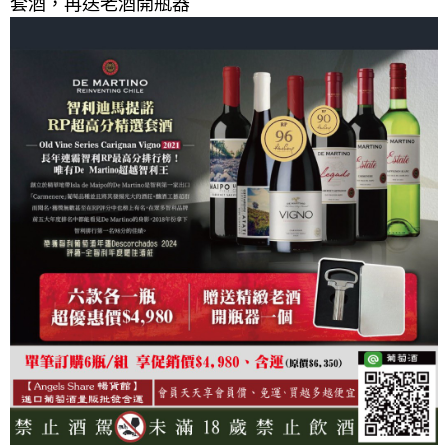
套酒，再送老酒開瓶器