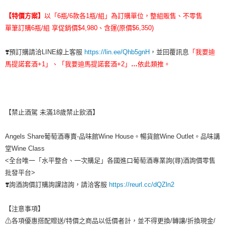
【特價方案】
以「6瓶/6款各1瓶/組」為訂購單位，整組販售、不零售
單筆訂購6瓶/組 享促銷價$4,980、含運(原價$6,350)
❣️預訂購請洽LINE線上客服
https://lin.ee/Qhb5gnH
，並回覆訊息
「我要迪
馬提諾套酒+1」、「我要迪馬提諾套酒+2」
…
依此類推。
【禁止酒駕 未滿18歲禁止飲酒】
Angels Share葡萄酒專賣-品味館Wine House。暢貨館Wine Outlet。品味講
堂Wine Class
<全台唯一「水平整合、一次購足」各國進口葡萄酒專業詢(尋)酒詢價零售
批發平台>
❣️詢酒詢價訂購詢課諮詢，請洽客服
https://reurl.cc/dQZln2
【注意事項】
⚠各項優惠搭配贈送/特價之商品以低價者計，並不得更換/轉讓/折換現金/