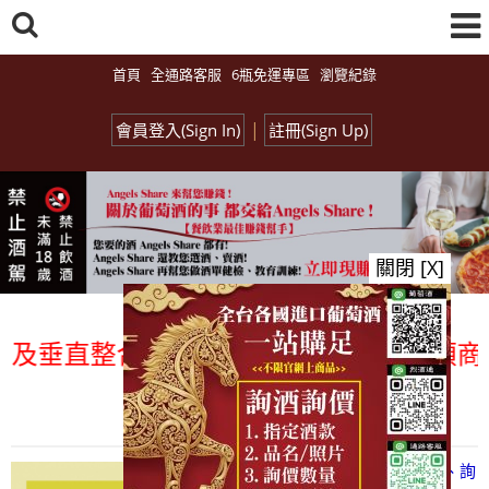
首頁
全通路客服
6瓶免運專區
瀏覽紀錄
|
會員登入(Sign In)
註冊(Sign Up)
關閉 [X]
垂直整合、一次購足」各國進口酒類商品 專
總覽-促銷&活動
all events
【凡酒問Angels Share】線上選酒、詢