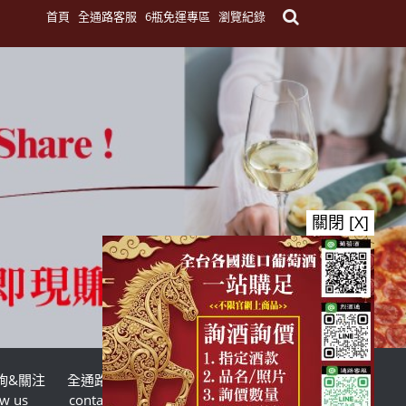
首頁
全通路客服
6瓶免運專區
瀏覽紀錄
關閉 [X]
詢&關注
全通路客服
台灣酒商聯盟
ow us
contact us
TWSMA