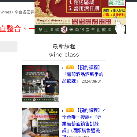
首頁
全台各國進口葡萄酒
wines
全台各國進口葡萄酒 wines
依商品 產區&酒廠 搜尋
search by region & winery
、一次購足」各國進口酒類商品 專業詢(
最新課程
wine class
【預約課程】
「葡萄酒品酒新手的
品飲課」
2024/08/31
【預約課程】<
全台唯一授課>『專
業葡萄酒銷售訓練
課』(酒類銷售通識