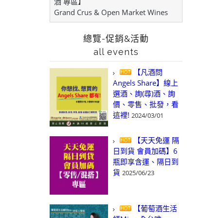
酒 專區】
Grand Crus & Open Market Wines
總覽-促銷&活動
all events
【凡酒問
Angels Share】線上
選酒、詢(尋)酒、詢
價、零售、批發，看
這裡!
2024/03/01
【天天免運 隔
日到貨 會員加碼】6
瓶即享含運、隔日到
貨
2025/06/23
【葡萄酒生活