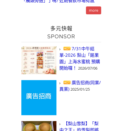
「觸類旁通」了嗎? 近期餐飲市場有感
more
多元快報
SPONSOR
7/31中午結
單-2026 梨山「銘果
園」上海水蜜桃 預購
開始囉！
2026/07/06
廣告招商(同業/
異業)
2025/01/25
【梨山雪梨】「梨
中之王」的雪梨即將