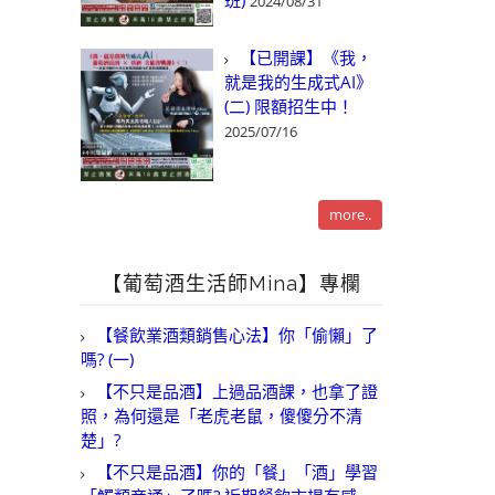
班)
2024/08/31
【已開課】《我，
就是我的生成式AI》
(二) 限額招生中！
2025/07/16
more..
【葡萄酒生活師Mina】專欄
【餐飲業酒類銷售心法】你「偷懶」了
嗎? (一)
【不只是品酒】上過品酒課，也拿了證
照，為何還是「老虎老鼠，傻傻分不清
楚」?
【不只是品酒】你的「餐」「酒」學習