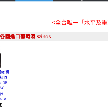
<全台唯一「水平及垂直整合
各國進口葡萄酒 wines
廠 精
紅酒
N DE
AC
ge
ture
瓶