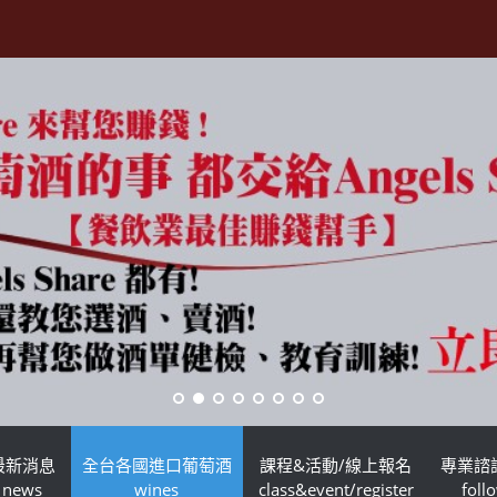
最新消息
全台各國進口葡萄酒
課程&活動/線上報名
專業諮
news
wines
class&event/register
foll