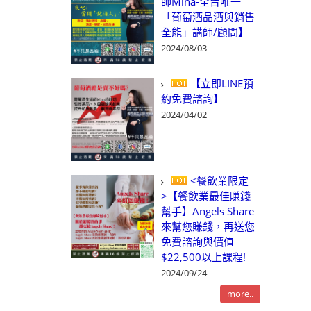
師Mina-全台唯一
「葡萄酒品酒與銷售
全能」講師/顧問】
2024/08/03
【立即LINE預
約免費諮詢】
2024/04/02
<餐飲業限定
>【餐飲業最佳賺錢
幫手】Angels Share
來幫您賺錢，再送您
免費諮詢與價值
$22,500以上課程!
2024/09/24
more..