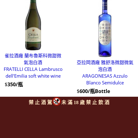
雀拉酒廠 蘭布魯斯科微甜微
氣泡白酒
亞拉岡酒廠 雅舒洛微甜微氣
FRATELLI CELLA Lambrusco
泡白酒
dell'Emilia soft white wine
ARAGONESAS Azzulo
Blanco Semidulce
$
350/瓶
$
600/瓶Bottle
禁 止 酒 駕
未 滿 18 歲 禁 止 飲 酒
1
每頁
筆 /全 16 筆