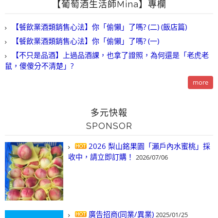
【葡萄酒生活師Mina】專欄
【餐飲業酒類銷售心法】你「偷懶」了嗎? (二) (飯店篇)
【餐飲業酒類銷售心法】你「偷懶」了嗎? (一)
【不只是品酒】上過品酒課，也拿了證照，為何還是「老虎老
鼠，傻傻分不清楚」?
more
多元快報
SPONSOR
2026 梨山銘果園「瀨戶內水蜜桃」採
收中，請立即訂購！
2026/07/06
廣告招商(同業/異業)
2025/01/25