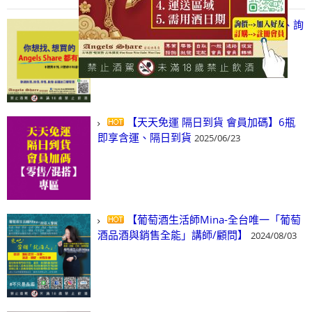
【凡酒問Angels Share】線上選酒、詢
(尋)酒、詢價、零售、批發，看這裡!
2024/03/01
【天天免運 隔日到貨 會員加碼】6瓶
即享含運、隔日到貨
2025/06/23
【葡萄酒生活師Mina-全台唯一「葡萄
酒品酒與銷售全能」講師/顧問】
2024/08/03