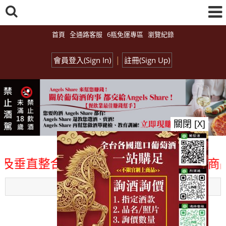
首頁
全通路客服
6瓶免運專區
瀏覽紀錄
|
會員登入(Sign In)
註冊(Sign Up)
關閉 [X]
垂直整合、一次購足」各國進口酒類商品 專
Menu
總覽-促銷&活動
all events