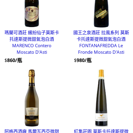
瑪蘭可酒莊 繽紛仙子莫斯卡
國王之泉酒莊 拉風系列 莫斯
托達斯提微甜氣泡白酒
卡托達斯提微甜氣泡白酒
MARENCO Contero
FONTANAFREDDA Le
Moscato D'Asti
Fronde Moscato D'Asti
$
860/瓶
$
980/瓶
阿格西酒廠 馬爾瓦西亞微甜
紅隼莊園 莫斯卡托達斯提微