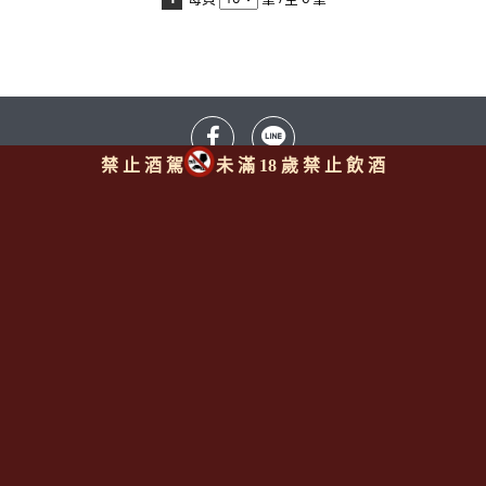
禁 止 酒 駕
未 滿 18 歲 禁 止 飲 酒
Since 2008
<全台唯一「水平及垂直整合、一次購足」各國進口酒類商品 專
業詢(尋)酒詢價零售批發授課
全通路供應
平台>
聯繫客服
https://reurl.cc/M3X1Km
email:
aswineoutlet@gmail.com 服務專線: 0925986388 (AM
11:00~PM 17:00)
線上註冊成為
[一般會員] / [通路會
員]
http://www.angelsshare.com.tw/member_join.php