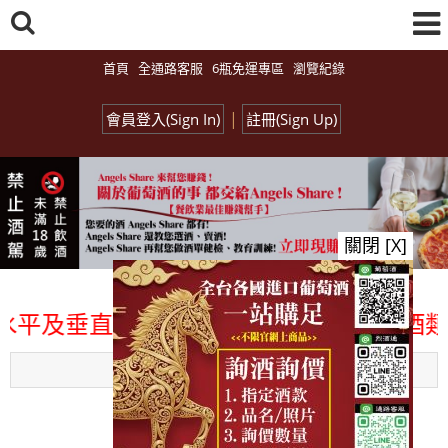
首頁
全通路客服
6瓶免運專區
瀏覽紀錄
|
會員登入(Sign In)
註冊(Sign Up)
關閉 [X]
平及垂直整合、一次購足」各國進口酒類商品
Menu
總覽-促銷&活動
all events