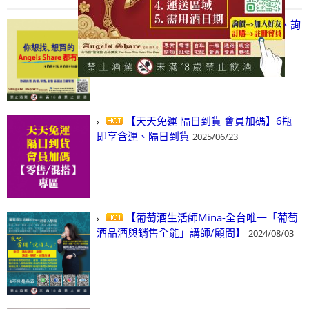
【凡酒問Angels Share】線上選酒、詢
(尋)酒、詢價、零售、批發，看這裡!
2024/03/01
【天天免運 隔日到貨 會員加碼】6瓶
即享含運、隔日到貨
2025/06/23
【葡萄酒生活師Mina-全台唯一「葡萄
酒品酒與銷售全能」講師/顧問】
2024/08/03