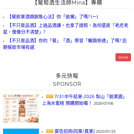
【葡萄酒生活師Mina】專欄
【餐飲業酒類銷售心法】你「偷懶」了嗎? (一)
【不只是品酒】上過品酒課，也拿了證照，為何還是「老虎老
鼠，傻傻分不清楚」?
【不只是品酒】你的「餐」「酒」學習「觸類旁通」了嗎? 近
期餐飲市場有感
more
多元快報
SPONSOR
7/31中午結單-2026 梨山「銘果園」
上海水蜜桃 預購開始囉！
2026/07/06
廣告招商(同業/異業)
2025/01/25