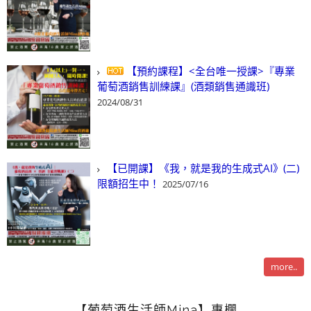
【預約課程】<全台唯一授課>『專業
葡萄酒銷售訓練課』(酒類銷售通識班)
2024/08/31
【已開課】《我，就是我的生成式AI》(二)
限額招生中！
2025/07/16
more..
【葡萄酒生活師Mina】專欄