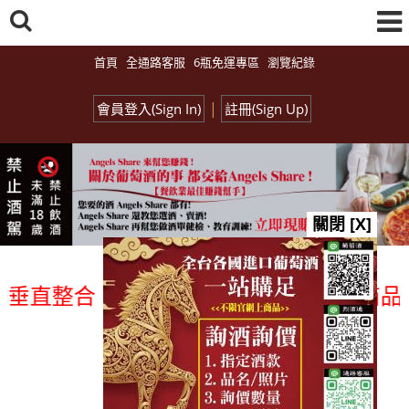
首頁
全通路客服
6瓶免運專區
瀏覽紀錄
|
會員登入(Sign In)
註冊(Sign Up)
關閉 [X]
直整合、一次購足」各國進口酒類商品 專
總覽-促銷&活動
all events