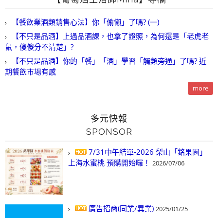
【餐飲業酒類銷售心法】你「偷懶」了嗎? (一)
【不只是品酒】上過品酒課，也拿了證照，為何還是「老虎老
鼠，傻傻分不清楚」?
【不只是品酒】你的「餐」「酒」學習「觸類旁通」了嗎? 近
期餐飲市場有感
more
多元快報
SPONSOR
7/31中午結單-2026 梨山「銘果園」
上海水蜜桃 預購開始囉！
2026/07/06
廣告招商(同業/異業)
2025/01/25