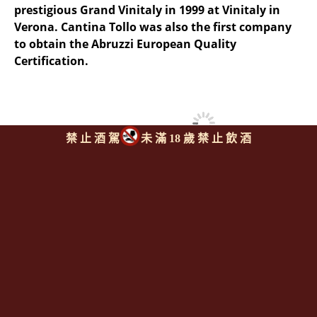
prestigious Grand Vinitaly in 1999 at Vinitaly in
Verona. Cantina Tollo was also the first company
to obtain the Abruzzi European Quality
Certification.
禁 止 酒 駕
未 滿 18 歲 禁 止 飲 酒
同類型推薦商品
上一則
|
回上頁
|
下一則