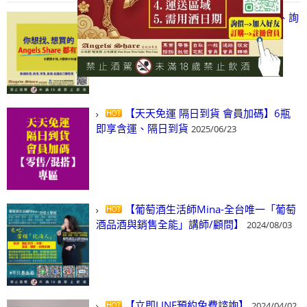
【凡酒問Angels Share】線上選酒、詢
(尋)酒、詢價、零售、批發，看這裡!
2024/03/01
【天天免運 隔日到貨 會員加碼】6瓶
即享含運、隔日到貨
2025/06/23
【葡萄酒生活師Mina-全台唯一「葡萄
酒品酒與銷售全能」講師/顧問】
2024/08/03
【立即LINE預約免費諮詢】
2024/04/02