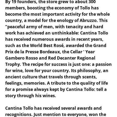
By 19 founders, the store grew to about 300
members, boosting the economy of Tollo has
become the most important activity for the whole
country, a model for the enology of Abruzzo. This
"peaceful army of men, with tenacity and hard
work has achieved an unthinkable: Cantina Tollo
has received numerous awards in recent years,
such as the World Best Rosé, awarded the Grand
Prix de la Presse Bordeaux, the Cellar ' Year
Gambero Rosso and Red Decanter Regional
Trophy. The recipe for success is just one: a passion
for wine, love for your country. Its philosophy, an
ancient culture that travels through scents,
feelings, memories. A tribute to the quality of life
for a promise always kept by Cantina Tollo: tell a
story through his wines.
Cantina Tollo has received several awards and
recognitions. Just mention to everyone, won the