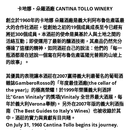
卡地娜‧朵羅酒廠 CANTINA TOLLO WINERY
創立於1960年的卡地娜 朵羅酒廠是義大利阿布魯佐產區最
大的合作社酒莊，從創始之初的19個成員成長至今已經有
將近300個成員。本酒莊的使命是奠基於人與土地之間的
活絡互動；即使運用了最新的釀酒技術，其產品仍然充分
傳達了這樣的精神，如同酒莊自己的說法：他們的「每一
瓶酒都是在述說一個寫在阿布魯佐產區陽光普照的山坡上
的故事」。
其優異的表現讓本酒莊在2007贏得義大利最著名的葡萄酒
雜誌GamberoRosso的「年度最佳酒廠(the cellar of
the year)」的極高榮耀！於1999年榮獲義大利酒評
比"Gran Vinitaly"的獎項(Vinitaly 全世界最大酒展，每
年於義大利Verona舉辦)。 另外在2007年版的義大利酒指
南（The Best Guides to Italy's Wines）也被收錄於其
中，酒莊的實力與貢獻有目共睹。
On July 31, 1960 Cantina Tollo begins its journey.