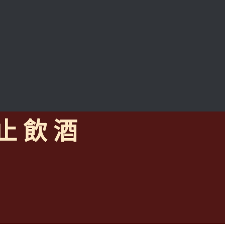
 止 飲 酒