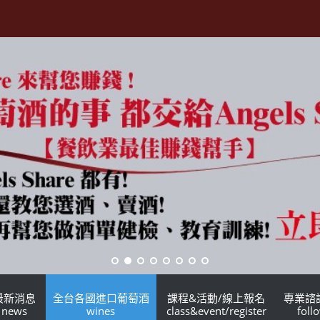
最新消息
全台各國進口葡萄酒
課程&活動/線上報名
專業諮
news
wines
class&event/register
foll