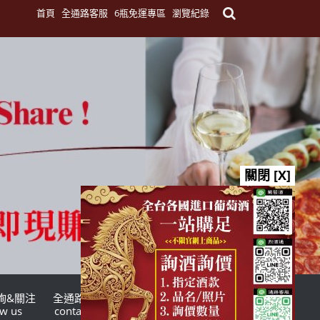
首頁
全通路客服
6瓶免運專區
瀏覽紀錄
關閉 [X]
詢&關注
全通路客服
台灣酒商聯盟
ow us
contact us
TWSMA