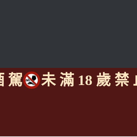
酒 駕
未 滿 18 歲 禁