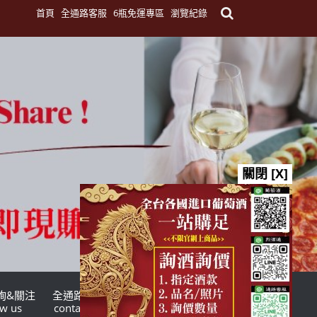
首頁
全通路客服
6瓶免運專區
瀏覽紀錄
關閉 [X]
詢&關注
全通路客服
台灣酒商聯盟
ow us
contact us
TWSMA