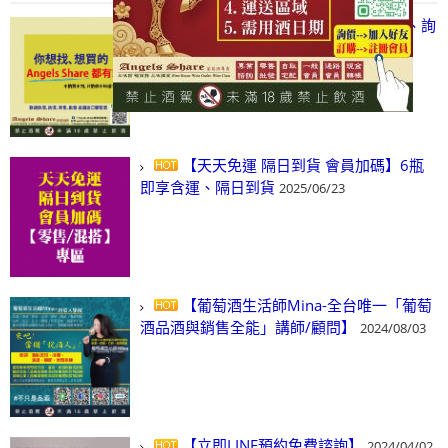
【凡酒問Angels Share】線上選酒、詢
(尋)酒、詢價、零售、批發，看這裡!
2024/03/01
【天天免運 隔日到貨 會員加碼】6瓶
即享含運、隔日到貨
2025/06/23
【葡萄酒生活師Mina-全台唯一「葡萄
酒品酒與銷售全能」講師/顧問】
2024/08/03
【立即LINE預約免費諮詢】
2024/04/02