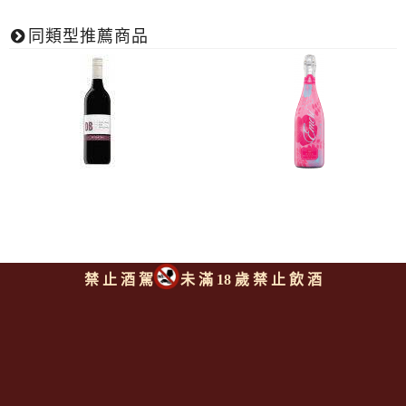
同類型推薦商品
禁 止 酒 駕
未 滿 18 歲 禁 止 飲 酒
迪伯多利酒莊 迪比系列 喜若
迪伯多利酒莊 艾蜜麗粉紅蜜
卡本內蘇維濃紅酒
思嘉微甜汽泡酒酒
DE BORTOLI dB Shiraz
DE BORTOLI Emeri Pink