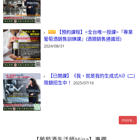
【預約課程】<全台唯一授課>『專業
葡萄酒銷售訓練課』(酒類銷售通識班)
2024/08/31
【已開課】《我，就是我的生成式AI》(二)
限額招生中！
2025/07/16
more..
【葡萄酒生活師Mina】專欄