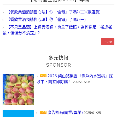
【餐飲業酒類銷售心法】你「偷懶」了嗎? (二) (飯店篇)
【餐飲業酒類銷售心法】你「偷懶」了嗎? (一)
【不只是品酒】上過品酒課，也拿了證照，為何還是「老虎老
鼠，傻傻分不清楚」?
more
多元快報
SPONSOR
2026 梨山銘果園「瀨戶內水蜜桃」採
收中，請立即訂購！
2026/07/06
廣告招商(同業/異業)
2025/01/25