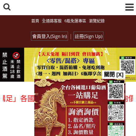
首頁
全通路客服
6瓶免運專區
瀏覽紀錄
|
會員登入(Sign In)
註冊(Sign Up)
關閉 [X]
各國進口酒類商品 專業詢(尋)酒詢價零售
總覽-促銷&活動
all events