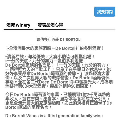
我要詢問
酒廠 winery
發表品酒心得
迪伯多利酒莊 DE BORTOLI
•全澳洲最大的家族酒廠－De Bortoli迪伯多利酒廠！
•清新易飲、勻稱優美，大宴小酌皆可輕鬆出場！
•一分的天賦，九分的努力－迪伯多利酒廠
De Bortoli家族的名言是：「一分的天賦，九分的努力。
一個禮拜六天的辛勤工作，只為了在星期日的休息中，能
好好享受品嚐De Bortoli葡萄酒的香醇。」渡過經濟大蕭
條，以及二次世界大戰的戰俘營後，De Bortoli酒廠僥倖
存活。並在第二代Deen De Bortoli手中發揚光大，成為澳
洲排行第6的大型酒廠，產品外銷逾50個國家。
今日De Bortoli葡萄酒的事業，已擴展到1億2千萬澳幣的
年收入，並在雪梨、墨爾本、里斯本等各地成立分公司，
更是全澳洲最大的家族釀酒廠，如此的規模真正體現了De
Bortoli家族的至理名言。
De Bortoli Wines is a third generation family wine