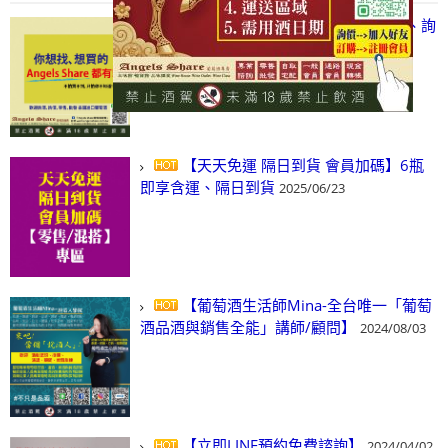
【凡酒問Angels Share】線上選酒、詢
(尋)酒、詢價、零售、批發，看這裡!
2024/03/01
【天天免運 隔日到貨 會員加碼】6瓶
即享含運、隔日到貨
2025/06/23
【葡萄酒生活師Mina-全台唯一「葡萄
酒品酒與銷售全能」講師/顧問】
2024/08/03
【立即LINE預約免費諮詢】
2024/04/02