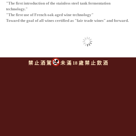
"The first introduction of the stainless steel tank fermentation
technology."
"The first use of French oak aged wine technology"
Toward the goal of all wines certified as "fair trade wines" and forward.
禁 止 酒 駕
未 滿 18 歲 禁 止 飲 酒
同類型推薦商品
上一則
|
回上頁
|
下一則