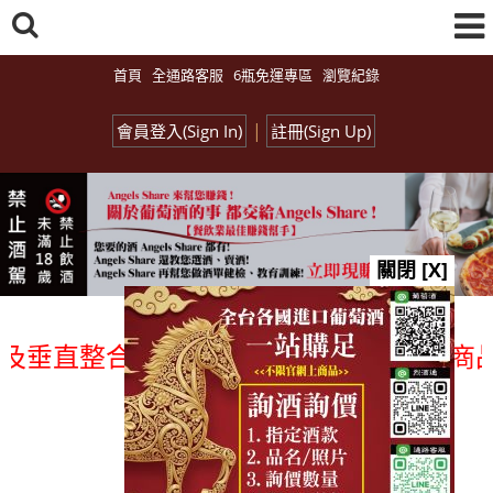
首頁
全通路客服
6瓶免運專區
瀏覽紀錄
|
會員登入(Sign In)
註冊(Sign Up)
關閉 [X]
垂直整合、一次購足」各國進口酒類商品 專
總覽-促銷&活動
all events