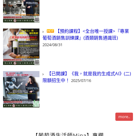
【預約課程】<全台唯一授課>『專業
葡萄酒銷售訓練課』(酒類銷售通識班)
2024/08/31
【已開課】《我，就是我的生成式AI》(二)
限額招生中！
2025/07/16
more..
【葡萄酒生活師Mina】專欄