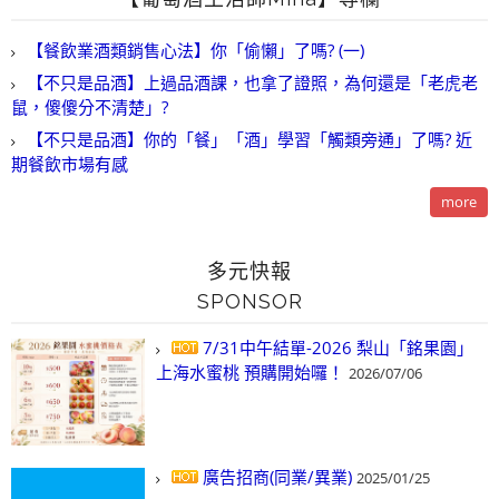
【餐飲業酒類銷售心法】你「偷懶」了嗎? (一)
【不只是品酒】上過品酒課，也拿了證照，為何還是「老虎老
鼠，傻傻分不清楚」?
【不只是品酒】你的「餐」「酒」學習「觸類旁通」了嗎? 近
期餐飲市場有感
more
多元快報
SPONSOR
7/31中午結單-2026 梨山「銘果園」
上海水蜜桃 預購開始囉！
2026/07/06
廣告招商(同業/異業)
2025/01/25