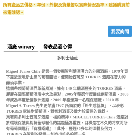
所有產品之價格、年份、外觀及貨量皆以實際情況為準，建議購買前
來電確認。
我要詢問
酒廠 winery
發表品酒心得
多利士酒莊
Miguel Torres Chile 是第一個發掘智利釀酒潛力的外國酒廠，1979年買
下靠近安地斯山脈的葡萄園後，便開始西班牙 TORRES 酒廠在智力的
釀酒事業。
這個帶領葡萄酒界革新風潮，擁有 140 年釀酒歷史的 TORRES 酒廠，
屢屢在國際葡萄酒壇中大放異彩；2005年獲選年度最佳創新酒廠、2006
年成為年度最佳歐洲酒廠，2009 年獲頒第一名環保酒廠。2010 年
Miguel A. Torres 先生更榮獲 IWC 所頒發的『終生成就獎』，以表彰
TORRES 家族對葡萄酒、對智利酒業及致力於環保的貢獻。
秉著與多利士西班牙酒廠一樣的精神，MIGUEL TORRES Chile 酒廠對
於環境保護與對抗全球暖化的議題極為重視，目標是在不久的將來將所
有葡萄園進行『有機認證』！此外，歷經30多年的深耕及努力，
TORRES 在智利的發展一創造出許多的第一名…