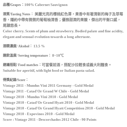
100% Cabernet Sauvignon
品種/Grapes：
美麗光亮的櫻桃紅色澤，果香中有著清新的梅子及草莓
酒質/Tasting Notes：
香，隱約中帶有微微的葡萄柚清香；優雅甜潤的果酸，傑出的平衡口感，
尾韻悠長。
Color cherry. Scents of plum and strawberry. Bodied palate and fine acidity,
elegant and sensual evolution towards a long aftertaste.
13.5 %
酒精濃度/ Alcohol：
8~10℃
適飲溫度/ Serving temperature：
可當餐前酒，搭配沙拉輕食或義大利麵食。
建議搭配/ Food matches：
Suitable for aperitif, with light food or Italian pasta salad.
得獎紀錄/Score：
Vintage 2011 - Mundus Vini 2011 Germany - Gold Medal
Vintage 2011 - Catad'Or Grand W Chile - Gold Medal
Vintage 2010 - Mundus Vini 2010 - Gold Medal
Vintage 2010 - Catad'Or Grand Hyatt 2010 - Gold Medal
Vintage 2010 - Catad'Or Grand Hyatt Competition 2010 - Gold Medal
Vintage 2010 - Expovinos 2010 - Gold Medal
Score : Vintage 2011 - Descorchados 2012 Chile - 90 Points