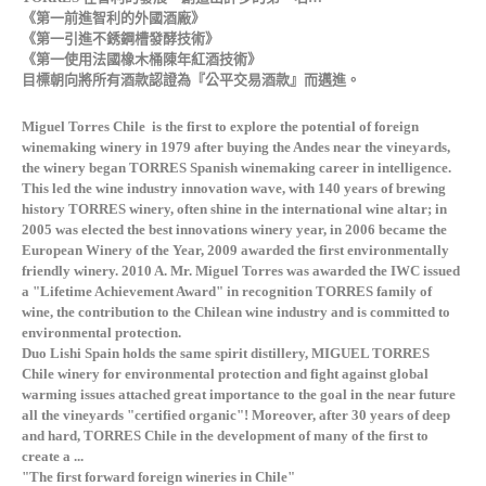
《第一前進智利的外國酒廠》
《第一引進不銹鋼槽發酵技術》
《第一使用法國橡木桶陳年紅酒技術》
目標朝向將所有酒款認證為『公平交易酒款』而邁進。
Miguel Torres Chile is the first to explore the potential of foreign
winemaking winery in 1979 after buying the Andes near the vineyards,
the winery began TORRES Spanish winemaking career in intelligence.
This led the wine industry innovation wave, with 140 years of brewing
history TORRES winery, often shine in the international wine altar; in
2005 was elected the best innovations winery year, in 2006 became the
European Winery of the Year, 2009 awarded the first environmentally
friendly winery. 2010 A. Mr. Miguel Torres was awarded the IWC issued
a "Lifetime Achievement Award" in recognition TORRES family of
wine, the contribution to the Chilean wine industry and is committed to
environmental protection.
Duo Lishi Spain holds the same spirit distillery, MIGUEL TORRES
Chile winery for environmental protection and fight against global
warming issues attached great importance to the goal in the near future
all the vineyards "certified organic"! Moreover, after 30 years of deep
and hard, TORRES Chile in the development of many of the first to
create a ...
"The first forward foreign wineries in Chile"