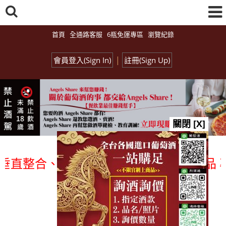
首頁
全通路客服
6瓶免運專區
瀏覽紀錄
|
會員登入(Sign In)
註冊(Sign Up)
關閉 [X]
整合、一次購足」各國進口酒類商品 專業詢
總覽-促銷&活動
all events