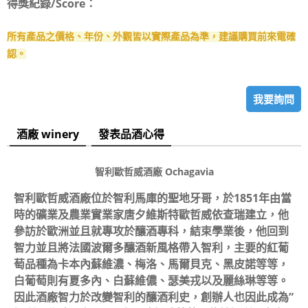
得獎紀錄/Score：
所有產品之價格、年份、外觀皆以實際產品為準，建議購買前來電確
認。
我要詢問
酒廠 winery
發表品酒心得
智利歐哲威酒廠 Ochagavia
智利歐哲威酒廠位於智利馬庫的聖地牙哥，於1851年由當
時的礦業及農業實業家唐夕維斯特歐哲威依查瑞建立，他
參訪於歐洲並且就專攻於釀酒專科，結束學業後，他回到
智力並且將法國波爾多釀酒新風格帶入智利，主要的紅葡
萄品種為卡本內蘇維濃、梅洛、馬爾貝克、黑皮諾等等，
白葡萄則有夏多內、白蘇維儂、瑟美戎以及麗絲琳等等。
因此酒廠智力於改變智利的釀酒利史，創辦人也因此成為”