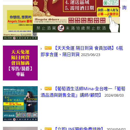
【凡酒問Angels Share】線上選酒、詢
(尋)酒、詢價、零售、批發，看這裡!
2024/03/01
【天天免運 隔日到貨 會員加碼】6瓶
即享含運、隔日到貨
2025/06/23
【葡萄酒生活師Mina-全台唯一「葡萄
酒品酒與銷售全能」講師/顧問】
2024/08/03
【立即LINE預約免費諮詢】
2024/04/02