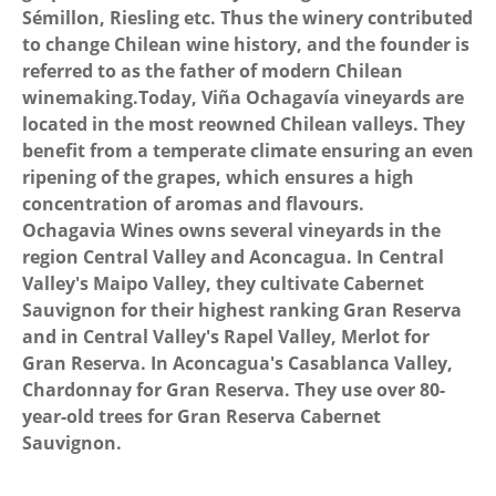
Sémillon, Riesling etc. Thus the winery contributed
to change Chilean wine history, and the founder is
referred to as the father of modern Chilean
winemaking.Today, Viña Ochagavía vineyards are
located in the most reowned Chilean valleys. They
benefit from a temperate climate ensuring an even
ripening of the grapes, which ensures a high
concentration of aromas and flavours.
Ochagavia Wines owns several vineyards in the
region Central Valley and Aconcagua. In Central
Valley's Maipo Valley, they cultivate Cabernet
Sauvignon for their highest ranking Gran Reserva
and in Central Valley's Rapel Valley, Merlot for
Gran Reserva. In Aconcagua's Casablanca Valley,
Chardonnay for Gran Reserva. They use over 80-
year-old trees for Gran Reserva Cabernet
Sauvignon.