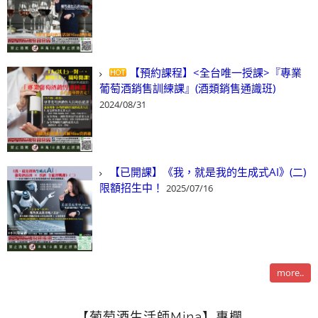
【預約課程】<全台唯一授課>『專業
葡萄酒銷售訓練課』(酒類銷售通識班)
2024/08/31
【已開課】《我，就是我的生成式AI》(二)
限額招生中！
2025/07/16
more..
【葡萄酒生活師Mina】專欄