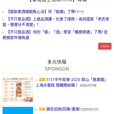
【餐飲業酒類銷售心法】你「偷懶」了嗎? (一)
【不只是品酒】上過品酒課，也拿了證照，為何還是「老虎老
鼠，傻傻分不清楚」?
【不只是品酒】你的「餐」「酒」學習「觸類旁通」了嗎? 近
期餐飲市場有感
more
多元快報
SPONSOR
7/31中午結單-2026 梨山「銘果園」
上海水蜜桃 預購開始囉！
2026/07/06
廣告招商(同業/異業)
2025/01/25