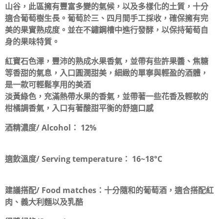
山谷，此區擁有豐富多變的氣候，以及多樣化的土質，十分
適合葡萄樹生長。葡萄於三、四月間手工採收，確保擁有完
美的果實熟成度。並在不鏽鋼槽中進行發酵，以保持葡萄自
身的果味特質。
紅寶石色澤，豐沛的熟成水果香氣，並帶有些許果醬、焦糖
等香甜的氣息，入口圓潤甜美，細緻的單寧與輕盈的酒體，
是一款可輕鬆享用的美酒
淡黃綠色，充滿熱帶水果的香氣，並帶著一些花香及輕軟的
柑橘調香氣，入口有著酸甜平衡的舒適口感
酒精濃度/ Alcohol：
12%
適飲溫度/ Serving temperature：
16~18°C
建議搭配/ Food matches：
十分隨和的葡萄酒，適合搭配紅
肉、義大利麵以及乳酪