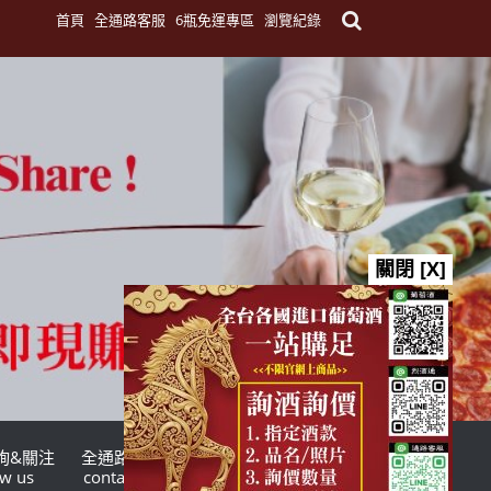
首頁
全通路客服
6瓶免運專區
瀏覽紀錄
關閉 [X]
詢&關注
全通路客服
台灣酒商聯盟
ow us
contact us
TWSMA