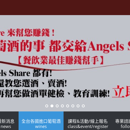
最新消息
全台各國進口葡萄酒
課程&活動/線上報名
專業諮
news
wines
class&event/register
foll