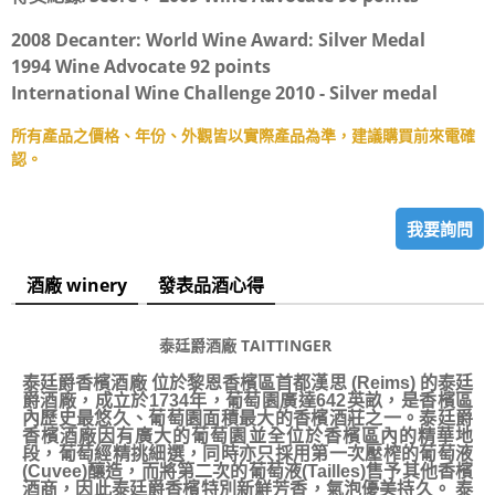
2008 Decanter: World Wine Award: Silver Medal
1994 Wine Advocate 92 points
International Wine Challenge 2010 - Silver medal
所有產品之價格、年份、外觀皆以實際產品為準，建議購買前來電確
認。
我要詢問
酒廠 winery
發表品酒心得
泰廷爵酒廠 TAITTINGER
泰廷爵香檳酒廠 位於黎恩香檳區首都漢思 (Reims) 的泰廷
爵酒廠，成立於1734年，葡萄園廣達642英畝，是香檳區
內歷史最悠久、葡萄園面積最大的香檳酒莊之一。泰廷爵
香檳酒廠因有廣大的葡萄園並全位於香檳區內的精華地
段，葡萄經精挑細選，同時亦只採用第一次壓榨的葡萄液
(Cuvee)釀造，而將第二次的葡萄液(Tailles)售予其他香檳
酒商，因此泰廷爵香檳特別新鮮芳香，氣泡優美持久。 泰