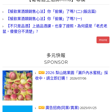
【餐飲業酒類銷售心法】你「偷懶」了嗎? (二) (飯店篇)
【餐飲業酒類銷售心法】你「偷懶」了嗎? (一)
【不只是品酒】上過品酒課，也拿了證照，為何還是「老虎老
鼠，傻傻分不清楚」?
more
多元快報
SPONSOR
2026 梨山銘果園「瀨戶內水蜜桃」採
收中，請立即訂購！
2026/07/06
廣告招商(同業/異業)
2025/01/25