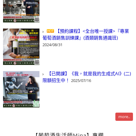
【預約課程】<全台唯一授課>『專業
葡萄酒銷售訓練課』(酒類銷售通識班)
2024/08/31
【已開課】《我，就是我的生成式AI》(二)
限額招生中！
2025/07/16
more..
【葡萄酒生活師Mina】專欄