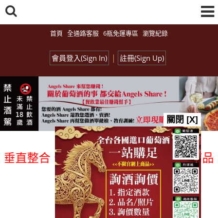
首頁
全通路客服
6瓶免運專區
瀏覽紀錄
|
會員登入(Sign In)
註冊(Sign Up)
關閉 [X]
整合、一次購足」各國進口酒類商品 專業
總覽-促銷&活動
all events