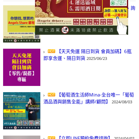
【凡酒問Angels Share】線上選酒、詢
(尋)酒、詢價、零售、批發，看這裡!
2024/03/01
【天天免運 隔日到貨 會員加碼】6瓶
即享含運、隔日到貨
2025/06/23
【葡萄酒生活師Mina-全台唯一「葡萄
酒品酒與銷售全能」講師/顧問】
2024/08/03
【立即LINE預約免費諮詢】
2024/04/02