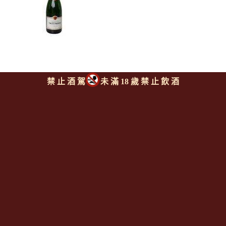
禁 止 酒 駕
未 滿 18 歲 禁 止 飲 酒
泰廷爵酒廠 特級不甜香檳
1500ml
TAITTINGER Brut Reserve
1500ml
上一則
|
回上頁
|
下一則