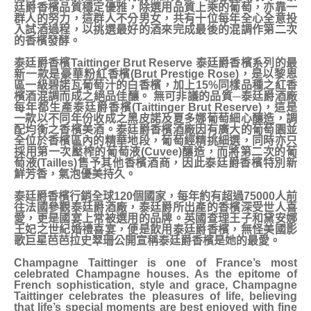
廷爵香檳品質穩定優雅，除選用品質上乘的葡萄，亦靠一
群人的努力，這群人不分男女，共有十位每年全心全意投
入試酒過程，以挑選最好的酒來完成最後的混調作第二次
的香檳發酵。
泰廷爵香檳Taittinger Brut Reserve 泰廷爵香檳系列的最
新一款是豪華粉紅香檳(Brut Prestige Rose)，是以黎恩
區一級碧諾瓦葡萄汁的白香檳，加上15%同樣品種之紅香
檳酒混調而成之絕品佳釀。 無可非議的品質─泰廷爵酒廠
每年都生產泰廷爵香檳(Taittinger Brut Reserve)，這是
一款以不同年份收成之黑皮諾及夏多娜葡萄細心釀造，調
配均衡之香檳美酒。泰廷爵香檳酒廠因有廣大的葡萄園並
全位於香檳區內的精華地段，葡萄經精挑細選，同時亦只
採用第一次壓榨的葡萄液(Cuvee)釀造，而將第二次的葡
萄液(Tailles)售予其他香檳酒商，因此泰廷爵香檳特別新
鮮芳香，氣泡優美持久。
泰廷爵香檳行銷全球120個國家，每年約有超過75000人前
往法國參觀泰廷爵酒廠，泰廷爵所出產的香檳深受世人喜
愛，更是國宴上常被選用的品牌。英國查理王子和黛安娜
王妃之世紀婚禮喜宴，便是飲用泰廷爵香檳，無怪美國影
歌巨星芭芭拉史翠珊公開宣稱泰廷爵香檳是她的最愛。
Champagne Taittinger is one of France’s most
celebrated Champagne houses. As the epitome of
French sophistication, style and grace, Champagne
Taittinger celebrates the pleasures of life, believing
that life’s special moments are best enjoyed with fine