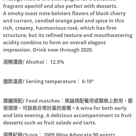
fragrant aperitif and also perfect with desserts.
A smoky toast note bolsters flavors of black cherry
and currant, candied orange peel and spice in this
rich, creamy, harmonious rosé, which has firm
structure, but its refined texture and mouthwatering
acidity combine to form an overall elegant
impression. Drink now through 2020.
酒精濃度/ Alcohol：
12.5%
適飲溫度/ Serving temperature：
6-10°
建議搭配/ Food matches：
無論搭配餐用或整晚上飲用，都
很理想，可說是非常討喜的香檳。A wine for both early
and late evening. A delicious accompaniment to fruit
desserts such as fruit salads and tarts.
得獎紀錄/Score：
2009 Wine Advocate 90 points