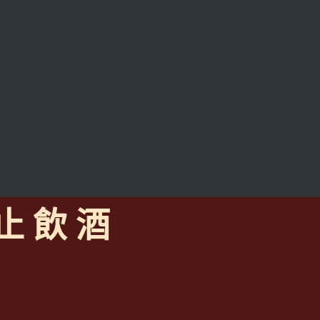
 止 飲 酒