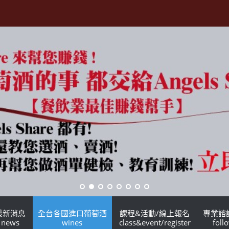
最新消息
全台各國進口葡萄酒
課程&活動/線上報名
專業諮
news
wines
class&event/register
foll