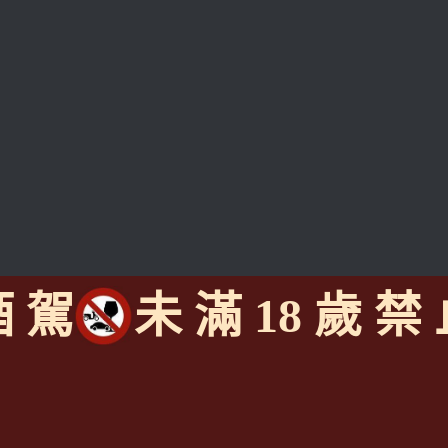
酒 駕
未 滿 18 歲 禁