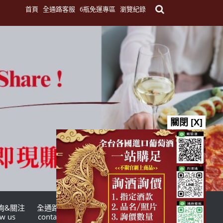
首頁
全通路客服
6瓶免運專區
瀏覽紀錄
關閉 [X]
詢&關注
全通路客服
台灣酒商聯盟
ow us
contact us
TWSMA