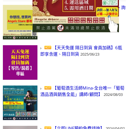
【凡酒問Angels Share】線上選酒、詢
(尋)酒、詢價、零售、批發，看這裡!
2024/03/01
【天天免運 隔日到貨 會員加碼】6瓶
即享含運、隔日到貨
2025/06/23
【葡萄酒生活師Mina-全台唯一「葡萄
酒品酒與銷售全能」講師/顧問】
2024/08/03
【立即LINE預約免費諮詢】
2024/04/02