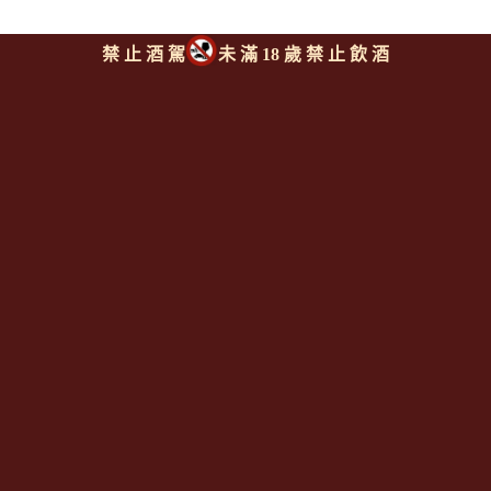
禁 止 酒 駕
未 滿 18 歲 禁 止 飲 酒
法布荷酒莊 傳承紅酒
FABRE Heritage of
Lamothe
上一則
|
回上頁
|
下一則