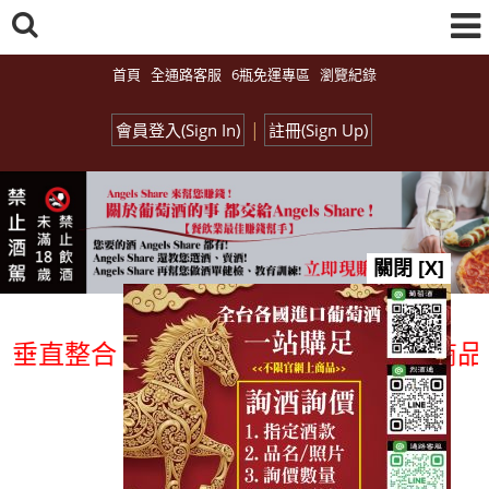
首頁
全通路客服
6瓶免運專區
瀏覽紀錄
|
會員登入(Sign In)
註冊(Sign Up)
關閉 [X]
直整合、一次購足」各國進口酒類商品 專業
總覽-促銷&活動
all events