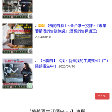
【預約課程】<全台唯一授課>『專業
葡萄酒銷售訓練課』(酒類銷售通識班)
2024/08/31
【已開課】《我，就是我的生成式AI》(二)
限額招生中！
2025/07/16
more..
【葡萄酒生活師Mina】專欄