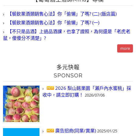
【餐飲業酒類銷售心法】你「偷懶」了嗎? (二) (飯店篇)
【餐飲業酒類銷售心法】你「偷懶」了嗎? (一)
【不只是品酒】上過品酒課，也拿了證照，為何還是「老虎老
鼠，傻傻分不清楚」?
more
多元快報
SPONSOR
2026 梨山銘果園「瀨戶內水蜜桃」採
收中，請立即訂購！
2026/07/06
廣告招商(同業/異業)
2025/01/25