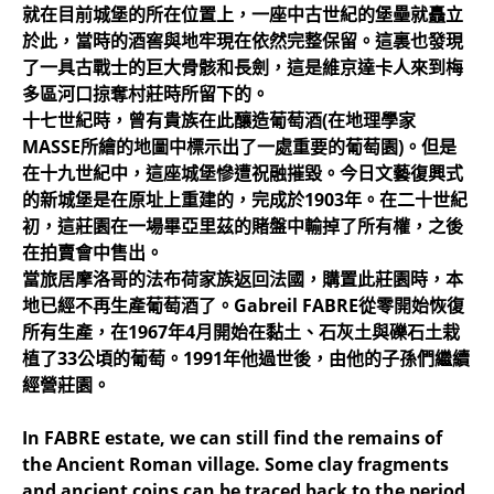
就在目前城堡的所在位置上，一座中古世紀的堡壘就矗立
於此，當時的酒窖與地牢現在依然完整保留。這裏也發現
了一具古戰士的巨大骨骸和長劍，這是維京達卡人來到梅
多區河口掠奪村莊時所留下的。
十七世紀時，曾有貴族在此釀造葡萄酒(在地理學家
MASSE所繪的地圖中標示出了一處重要的葡萄園)。但是
在十九世紀中，這座城堡慘遭祝融摧毀。今日文藝復興式
的新城堡是在原址上重建的，完成於1903年。在二十世紀
初，這莊園在一場畢亞里茲的賭盤中輸掉了所有權，之後
在拍賣會中售出。
當旅居摩洛哥的法布荷家族返回法國，購置此莊園時，本
地已經不再生產葡萄酒了。Gabreil FABRE從零開始恢復
所有生產，在1967年4月開始在黏土、石灰土與礫石土栽
植了33公頃的葡萄。1991年他過世後，由他的子孫們繼續
經營莊園。
In FABRE estate, we can still find the remains of
the Ancient Roman village. Some clay fragments
and ancient coins can be traced back to the period