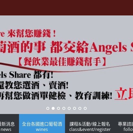
最新消息
全台各國進口葡萄酒
課程&活動/線上報名
專業諮
news
wines
class&event/register
foll