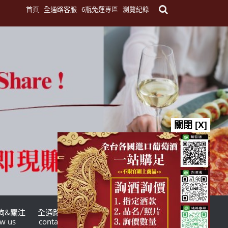
首頁
全通路客服
6瓶免運專區
瀏覽紀錄
關閉 [X]
詢&關注
全通路客服
台灣酒商聯盟
ow us
contact us
TWSMA