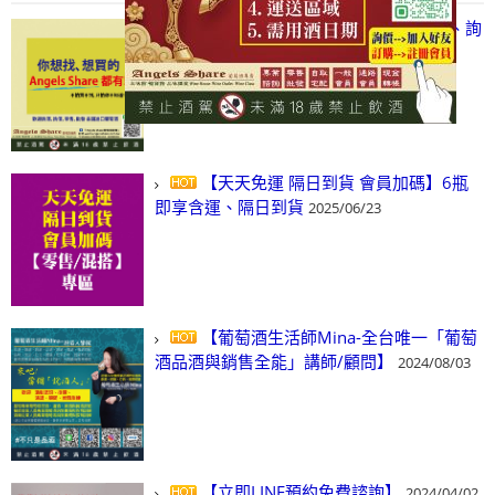
【凡酒問Angels Share】線上選酒、詢
(尋)酒、詢價、零售、批發，看這裡!
2024/03/01
【天天免運 隔日到貨 會員加碼】6瓶
即享含運、隔日到貨
2025/06/23
【葡萄酒生活師Mina-全台唯一「葡萄
酒品酒與銷售全能」講師/顧問】
2024/08/03
【立即LINE預約免費諮詢】
2024/04/02