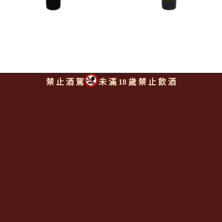
禁 止 酒 駕
未 滿 18 歲 禁 止 飲 酒
羅克堡酒莊 羅克堡紅酒
巴沃利耶酒莊 巴沃利耶紅酒
CHATEAU ROC DU PIN
DOMAINE DE BAVOLIER
上一則
|
回上頁
|
下一則