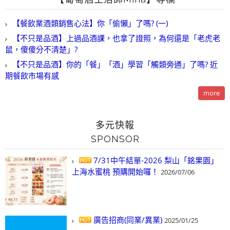
【餐飲業酒類銷售心法】你「偷懶」了嗎? (一)
【不只是品酒】上過品酒課，也拿了證照，為何還是「老虎老
鼠，傻傻分不清楚」?
【不只是品酒】你的「餐」「酒」學習「觸類旁通」了嗎? 近
期餐飲市場有感
more
多元快報
SPONSOR
7/31中午結單-2026 梨山「銘果園」
上海水蜜桃 預購開始囉！
2026/07/06
廣告招商(同業/異業)
2025/01/25