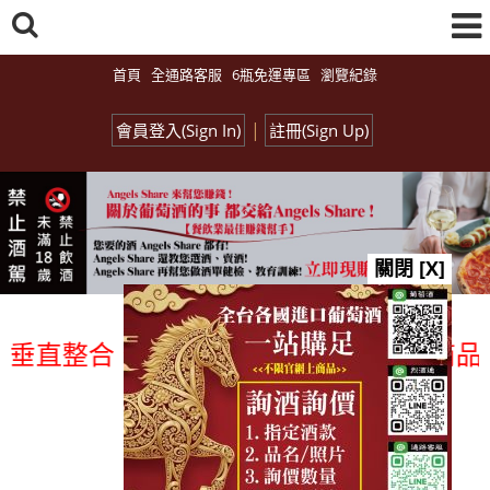
首頁
全通路客服
6瓶免運專區
瀏覽紀錄
|
會員登入(Sign In)
註冊(Sign Up)
關閉 [X]
直整合、一次購足」各國進口酒類商品 專業
總覽-促銷&活動
all events