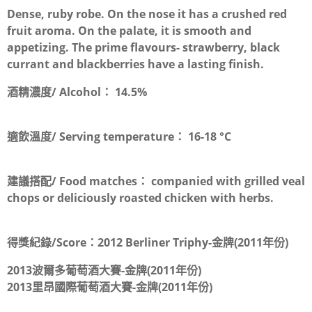
Dense, ruby robe. On the nose it has a crushed red
fruit aroma. On the palate, it is smooth and
appetizing. The prime flavours- strawberry, black
currant and blackberries have a lasting finish.
酒精濃度/ Alcohol：
14.5%
適飲溫度/ Serving temperature：
16-18 °C
建議搭配/ Food matches：
companied with grilled veal
chops or deliciously roasted chicken with herbs.
得獎紀錄/Score：
2012 Berliner Triphy-金牌(2011年份)
2013波爾多葡萄酒大賽-金牌(2011年份)
2013里昂國際葡萄酒大賽-金牌(2011年份)