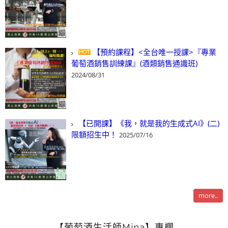
【預約課程】<全台唯一授課>『專業
葡萄酒銷售訓練課』(酒類銷售通識班)
2024/08/31
【已開課】《我，就是我的生成式AI》(二)
限額招生中！
2025/07/16
more..
【葡萄酒生活師Mina】專欄