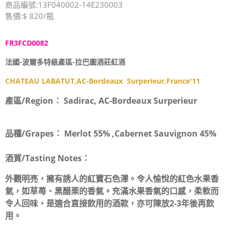
商品編號:13F040002-14E230003
售價:$ 820/瓶
FR3FCD0082
法國-波爾多特級產區-
拉巴圖酒莊
紅酒
CHATEAU LABATUT,AC-Bordeaux Surperieur,France'11
產區/Region：
Sadirac, AC-Bordeaux Surperieur
品種/Grapes：
Merlot 55% ,Cabernet Sauvignon 45%
酒質/Tasting Notes：
外觀明亮，擁有誘人的紅寶石色澤。令人愉悅的紅色水果香
氣，如草苺、黑醋栗的香氣。充滿水果香氣的口感，柔軟而
令人回味，是適合直接飲用的酒款，亦可陳放2-3年後再飲
用。