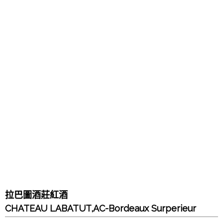
拉巴圖酒莊紅酒
CHATEAU LABATUT,AC-Bordeaux Surperieur